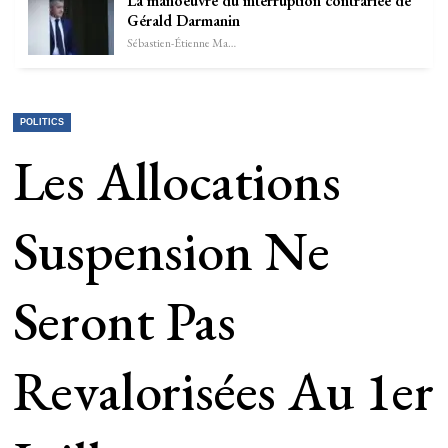
La manoeuvre du interruption contrariée de
Gérald Darmanin
Sébastien-Étienne Marechal
POLITICS
Les Allocations
Suspension Ne
Seront Pas
Revalorisées Au 1er