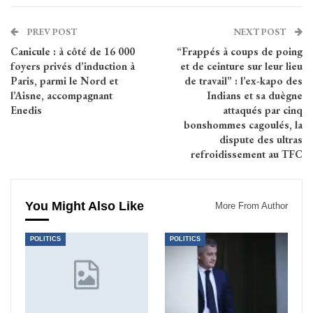
PREV POST
NEXT POST
Canicule : à côté de 16 000
“Frappés à coups de poing
foyers privés d’induction à
et de ceinture sur leur lieu
Paris, parmi le Nord et
de travail” : l’ex-kapo des
l’Aisne, accompagnant
Indians et sa duègne
Enedis
attaqués par cinq
bonshommes cagoulés, la
dispute des ultras
refroidissement au TFC
You Might Also Like
More From Author
POLITICS
POLITICS