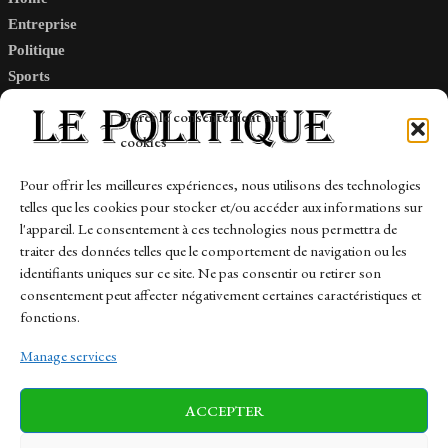
Entreprise
Politique
Sports
Tech
Gérer le consentement aux
Travail
cookies
Finance-Marches
Pour offrir les meilleures expériences, nous utilisons des technologies
telles que les cookies pour stocker et/ou accéder aux informations sur
Links
l'appareil. Le consentement à ces technologies nous permettra de
traiter des données telles que le comportement de navigation ou les
Contact
identifiants uniques sur ce site. Ne pas consentir ou retirer son
consentement peut affecter négativement certaines caractéristiques et
Sitemap
fonctions.
Manage services
News
Finance-Marches
Politics
ACCEPTER
Business
Tech
Health
Sports
Travel