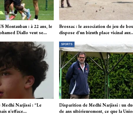
US Montauban : à 22 ans, le
Brossac : le association de jeu de bo
ohamed Diallo veut se…
dispose d’un bizuth place vicinal aux
SPORTS
 Medhi Narjissi : “Le
Disparition de Medhi Narjissi : un d
ais n’efface…
de ans ultérieurement, ce que la Uni