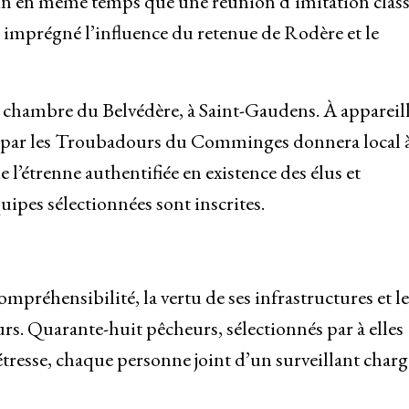
in en même temps que une réunion d’imitation class
é imprégné l’influence du retenue de Rodère et le
la chambre du Belvédère, à Saint-Gaudens. À appareil
ve par les Troubadours du Comminges donnera local 
e l’étrenne authentifiée en existence des élus et
ipes sélectionnées sont inscrites.
mpréhensibilité, la vertu de ses infrastructures et le
urs. Quarante-huit pêcheurs, sélectionnés par à elles
détresse, chaque personne joint d’un surveillant char