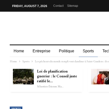
Contact
Sitemap
FRIDAY, AUGUST 7, 2026
Home
Entreprise
Politique
Sports
Tec
Home
Sports
Les pêcheurs du monde rempli vont dandiner à Saint-Gaudens : ils ont
Loi de planification
guerrier : le Conseil juste
ratifié le…
Sébastien-Étienne Marechal
SPORTS