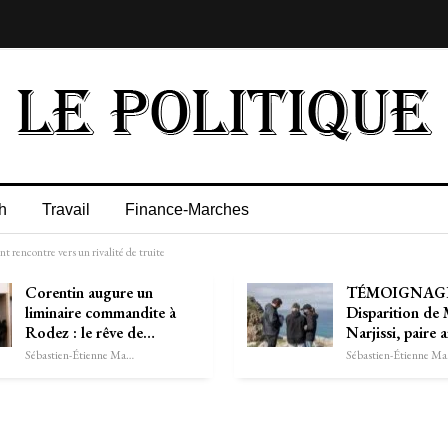
h
Travail
Finance-Marches
 rencontre vers un rivalité de truite
Corentin augure un
TÉMOIGNAG
liminaire commandite à
Disparition de
Rodez : le rêve de…
Narjissi, paire 
Sébastien-Étienne Marechal
Séb