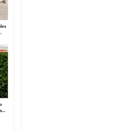
ules
…
uo
on…