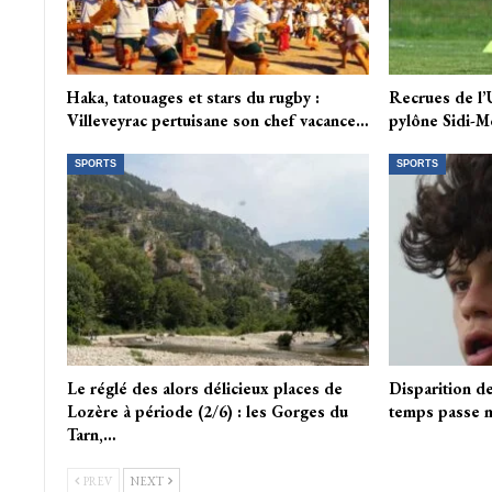
Haka, tatouages et stars du rugby :
Recrues de l’
Villeveyrac pertuisane son chef vacance…
pylône Sidi-M
SPORTS
SPORTS
Le réglé des alors délicieux places de
Disparition de
Lozère à période (2/6) : les Gorges du
temps passe m
Tarn,…
PREV
NEXT