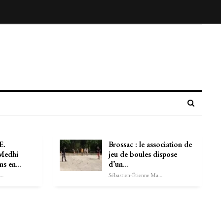
E.
Brossac : le association de
 Medhi
jeu de boules dispose
ans en…
d’un…
astien-Étienne Marechal
Sébastien-Étienne Marechal