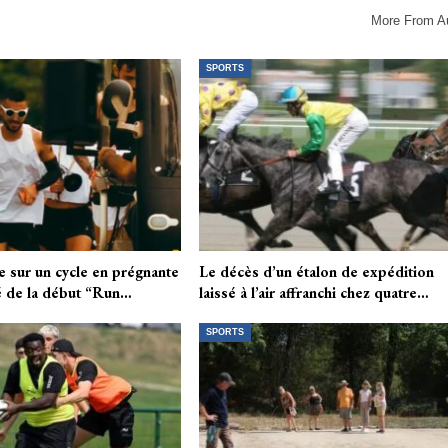
More From A
SPORTS
e sur un cycle en prégnante
Le décès d’un étalon de expédition
té de la début “Run…
laissé à l’air affranchi chez quatre…
SPORTS