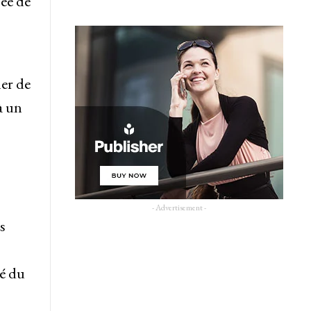
ée de
ler de
à un
- Advertisement -
s
gé du