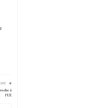
e
POST
proche à
l’UE