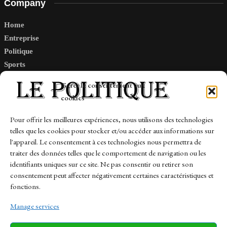
Company
Home
Entreprise
Politique
Sports
Tech
Gérer le consentement aux
Travail
cookies
Finance-Marches
Pour offrir les meilleures expériences, nous utilisons des technologies
telles que les cookies pour stocker et/ou accéder aux informations sur
Links
l'appareil. Le consentement à ces technologies nous permettra de
traiter des données telles que le comportement de navigation ou les
Contact
identifiants uniques sur ce site. Ne pas consentir ou retirer son
consentement peut affecter négativement certaines caractéristiques et
Sitemap
fonctions.
Manage services
News
Finance-Marches
Politics