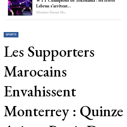
WTT Champions de Yokohama : les frères
Lebrun s’arrêtent…
Sébastien-Étienne Marechal
SPORTS
Les Supporters
Marocains
Envahissent
Monterrey : Quinze