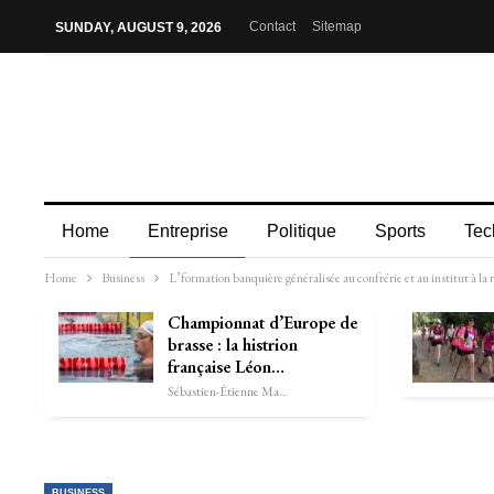
Contact
Sitemap
SUNDAY, AUGUST 9, 2026
Home
Entreprise
Politique
Sports
Tec
Home
Business
L’formation banquière généralisée au confrérie et au institut à la 
Championnat d’Europe de
brasse : la histrion
française Léon…
Sébastien-Étienne Marechal
BUSINESS