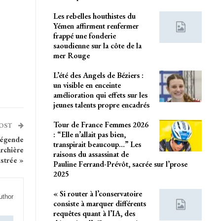
Les rebelles houthistes du
Yémen affirment renfermer
frappé une fonderie
saoudienne sur la côte de la
mer Rouge
L’été des Angels de Béziers :
un visible en enceinte
amélioration qui effets sur les
jeunes talents propre encadrés
Tour de France Femmes 2026
POST
: “Elle n’allait pas bien,
légende
transpirait beaucoup…” Les
rchière
raisons du assassinat de
istrée »
Pauline Ferrand-Prévôt, sacrée sur l’prose
2025
« Si router à l’conservatoire
uthor
consiste à marquer différents
requêtes quant à l’IA, des