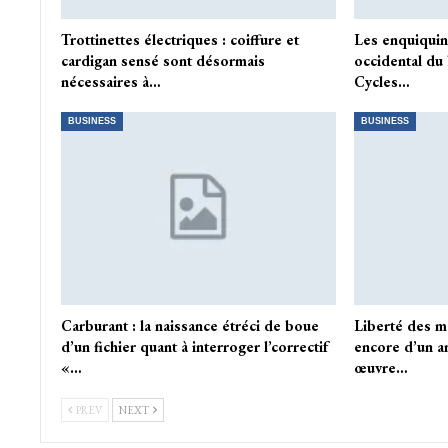
Trottinettes électriques : coiffure et
Les enquiqui
cardigan sensé sont désormais
occidental du 
nécessaires à…
Cycles…
BUSINESS
BUSINESS
Carburant : la naissance étréci de boue
Liberté des mé
d’un fichier quant à interroger l’correctif
encore d’un an
«…
œuvre…
PREV
NEXT