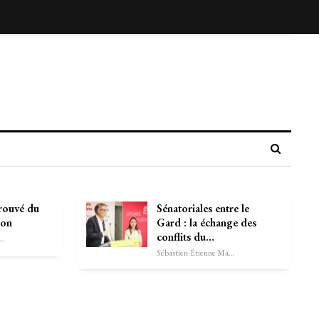
trouvé du
Sénatoriales entre le
non
Gard : la échange des
conflits du…
astien-Étienne Marechal
Sébastien-Étienne Marechal