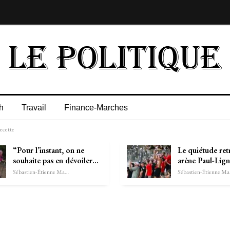
h
Travail
Finance-Marches
recette
“Pour l’instant, on ne
Le quiétude re
souhaite pas en dévoiler…
arène Paul-Lig
Sébastien-Étienne Marechal
Séb