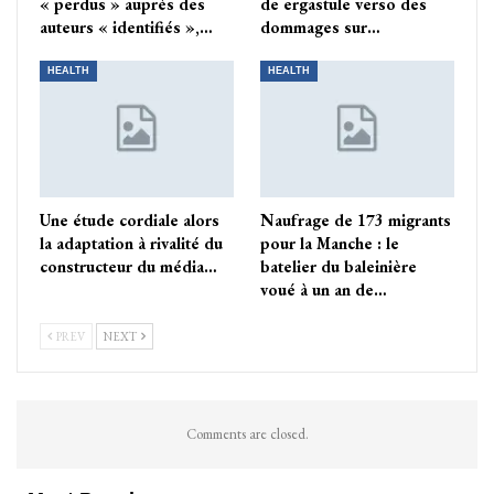
« perdus » auprès des
de ergastule verso des
auteurs « identifiés »,…
dommages sur…
HEALTH
HEALTH
Une étude cordiale alors
Naufrage de 173 migrants
la adaptation à rivalité du
pour la Manche : le
constructeur du média…
batelier du baleinière
voué à un an de…
PREV
NEXT
Comments are closed.