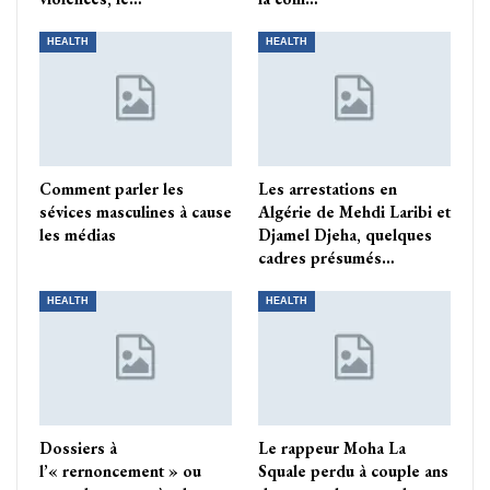
HEALTH
HEALTH
Comment parler les
Les arrestations en
sévices masculines à cause
Algérie de Mehdi Laribi et
les médias
Djamel Djeha, quelques
cadres présumés…
HEALTH
HEALTH
Dossiers à
Le rappeur Moha La
l’« rernoncement » ou
Squale perdu à couple ans