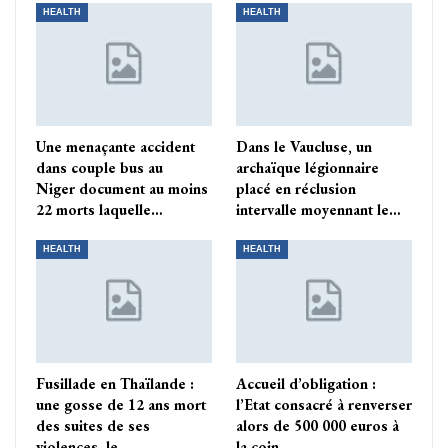
HEALTH
HEALTH
Une menaçante accident
Dans le Vaucluse, un
dans couple bus au
archaïque légionnaire
Niger document au moins
placé en réclusion
22 morts laquelle…
intervalle moyennant le…
HEALTH
HEALTH
Fusillade en Thaïlande :
Accueil d’obligation :
une gosse de 12 ans mort
l’Etat consacré à renverser
des suites de ses
alors de 500 000 euros à
violences, le…
la coin…