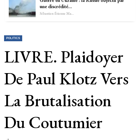
Guerre en Ukraine : la Russie objectif par
une discrédité…
Sébastien-Étienne Marechal
POLITICS
LIVRE. Plaidoyer
De Paul Klotz Vers
La Brutalisation
Du Coutumier