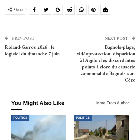
Share
PREV POST
NEXT POST
Roland-Garros 2026 : le
Bagnols-plage,
logiciel du dimanche 7 juin
vidéoprotection, disparition
à l’Agglo : les discordantes
points à clore du causerie
communal de Bagnols-sur-
Cèze
You Might Also Like
More From Author
POLITICS
POLITICS