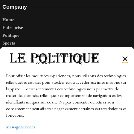
Company
Home
Entreprise
Politique
Sports
Tech
Gérer le consentement aux
Travail
cookies
Finance-Marches
Pour offrir les meilleures expériences, nous utilisons des technologies
telles que les cookies pour stocker et/ou accéder aux informations sur
Links
l'appareil. Le consentement à ces technologies nous permettra de
traiter des données telles que le comportement de navigation ou les
Contact
identifiants uniques sur ce site. Ne pas consentir ou retirer son
consentement peut affecter négativement certaines caractéristiques et
Sitemap
fonctions.
Manage services