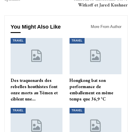
Witkoff et Jared Kushner
You Might Also Like
More From Author
TRAVEL
TRAVEL
Des traquenards des
Hongkong bat son
rebelles houthistes font
performance de
onze morts au Yémen et
emballement en même
ciblent une…
temps que 36,9 °C
TRAVEL
TRAVEL