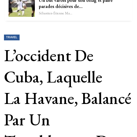
Un but varois pour son oflag et paire
parades décisives de…
Sébastien-Étienne Marechal
TRAVEL
L’occident De
Cuba, Laquelle
La Havane, Balancé
Par Un