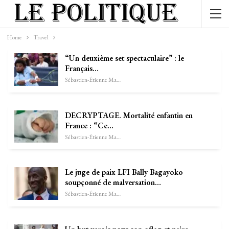
Home
Travel
“Un deuxième set spectaculaire” : le
Français…
Sébastien-Étienne Marechal
DECRYPTAGE. Mortalité enfantin en
France : “Ce…
Sébastien-Étienne Marechal
Le juge de paix LFI Bally Bagayoko
soupçonné de malversation…
Sébastien-Étienne Marechal