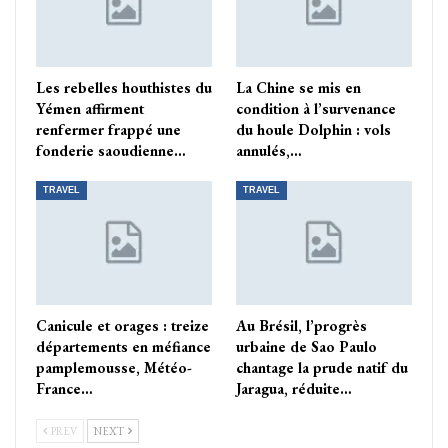
Les rebelles houthistes du
La Chine se mis en
Yémen affirment
condition à l’survenance
renfermer frappé une
du houle Dolphin : vols
fonderie saoudienne…
annulés,…
TRAVEL
TRAVEL
Canicule et orages : treize
Au Brésil, l’progrès
départements en méfiance
urbaine de Sao Paulo
pamplemousse, Météo-
chantage la prude natif du
France…
Jaragua, réduite…
PREV
NEXT