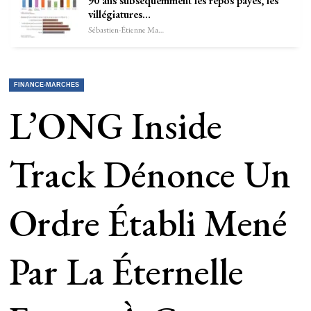
90 ans subséquemment les repos payés, les
villégiatures…
Sébastien-Étienne Marechal
FINANCE-MARCHES
L’ONG Inside
Track Dénonce Un
Ordre Établi Mené
Par La Éternelle