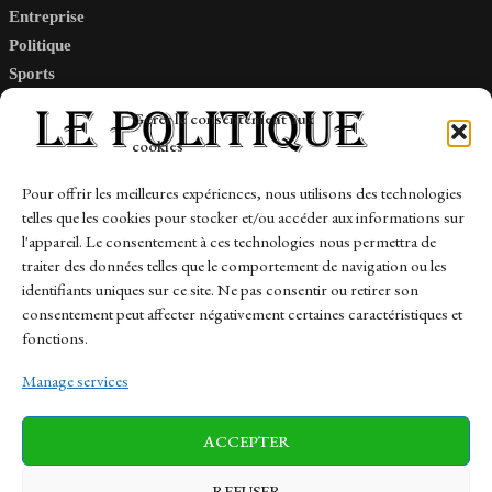
Entreprise
Politique
Sports
Tech
Gérer le consentement aux
Travail
cookies
Finance-Marches
Pour offrir les meilleures expériences, nous utilisons des technologies
telles que les cookies pour stocker et/ou accéder aux informations sur
Links
l'appareil. Le consentement à ces technologies nous permettra de
traiter des données telles que le comportement de navigation ou les
Contact
identifiants uniques sur ce site. Ne pas consentir ou retirer son
Sitemap
consentement peut affecter négativement certaines caractéristiques et
fonctions.
Manage services
News
Finance-Marches
Politics
ACCEPTER
Business
Tech
Health
Sports
Travel
REFUSER