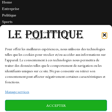
Home
Entreprise
Politique
Sports
Tech
Gérer le consentement aux
Travail
cookies
Finance-Marches
Pour offrir les meilleures expériences, nous utilisons des technologies
telles que les cookies pour stocker et/ou accéder aux informations sur
Links
l'appareil. Le consentement à ces technologies nous permettra de
traiter des données telles que le comportement de navigation ou les
Contact
identifiants uniques sur ce site. Ne pas consentir ou retirer son
Sitemap
consentement peut affecter négativement certaines caractéristiques et
fonctions.
Manage services
News
Finance-Marches
Politics
ACCEPTER
Business
Tech
Health
Sports
Travel