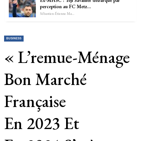
Ex-MHSC : Téji Savanier débarque par
perception au FC Metz…
Sébastien-Étienne Marechal
BUSINESS
« L’remue-Ménage
Bon Marché
Française
En 2023 Et