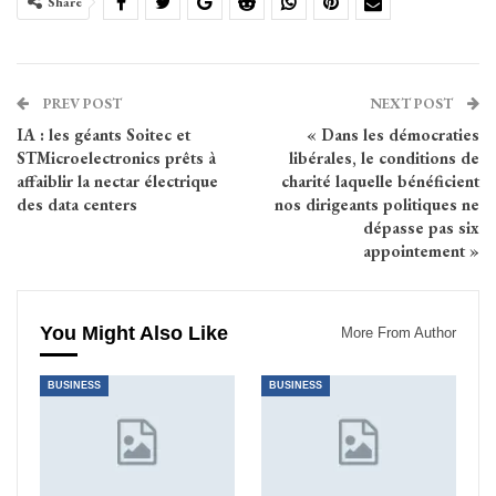
Share
PREV POST
NEXT POST
IA : les géants Soitec et
« Dans les démocraties
STMicroelectronics prêts à
libérales, le conditions de
affaiblir la nectar électrique
charité laquelle bénéficient
des data centers
nos dirigeants politiques ne
dépasse pas six
appointement »
You Might Also Like
More From Author
BUSINESS
BUSINESS