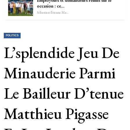
Employeurs et demandeurs réunis sur le
occasion : ce…
Sébastien-Étienne Marechal
POLITICS
L’splendide Jeu De
Minauderie Parmi
Le Bailleur D’tenue
Matthieu Pigasse