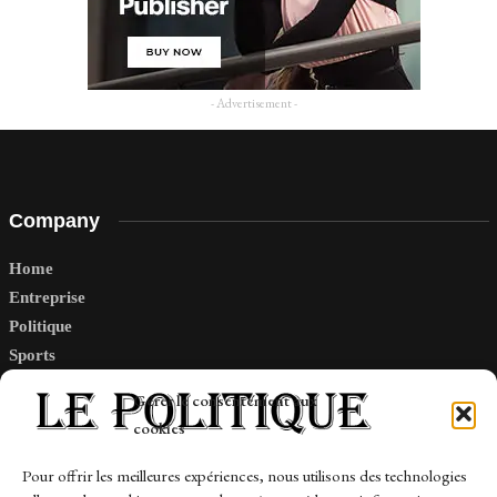
- Advertisement -
Company
Home
Entreprise
Politique
Sports
Tech
Gérer le consentement aux
Travail
cookies
Finance-Marches
Pour offrir les meilleures expériences, nous utilisons des technologies