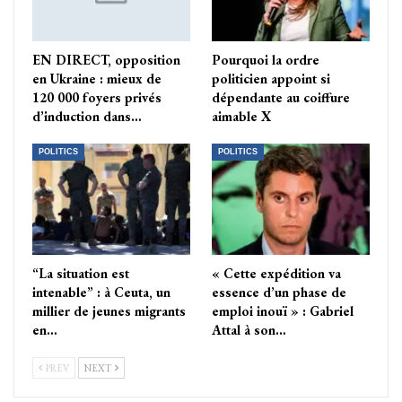
EN DIRECT, opposition
Pourquoi la ordre
en Ukraine : mieux de
politicien appoint si
120 000 foyers privés
dépendante au coiffure
d’induction dans…
aimable X
POLITICS
POLITICS
“La situation est
« Cette expédition va
intenable” : à Ceuta, un
essence d’un phase de
millier de jeunes migrants
emploi inouï » : Gabriel
en…
Attal à son…
PREV
NEXT