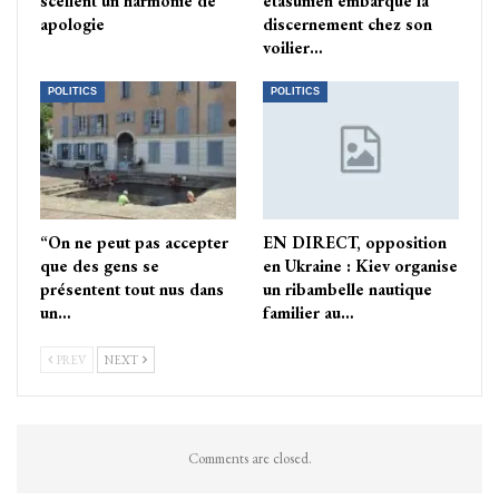
scellent un harmonie de
étasunien embarque la
apologie
discernement chez son
voilier…
POLITICS
POLITICS
“On ne peut pas accepter
EN DIRECT, opposition
que des gens se
en Ukraine : Kiev organise
présentent tout nus dans
un ribambelle nautique
un…
familier au…
PREV
NEXT
Comments are closed.