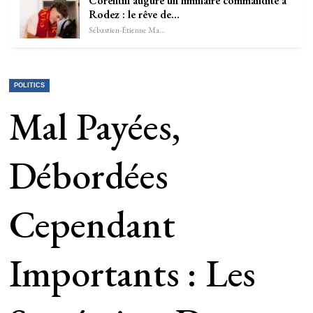
Corentin augure un liminaire commandite à
Rodez : le rêve de…
Sébastien-Étienne Marechal
POLITICS
Mal Payées,
Débordées
Cependant
Importants : Les