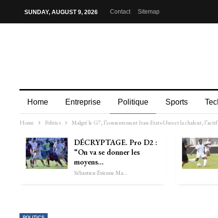
Contact
Sitemap
SUNDAY, AUGUST 9, 2026
Home
Entreprise
Politique
Sports
Tec
Home
Politics
Malgré le G7, l’consentement Iran-Etats-Unis et la chaleur, l’acti
DÉCRYPTAGE. Pro D2 :
“On va se donner les
moyens…
Sébastien-Étienne Marechal
POLITICS