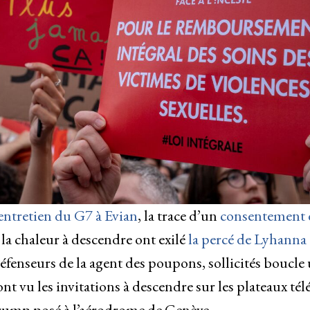
entretien du G7 à Evian
, la trace d’un
consentement 
 la chaleur à descendre ont exilé
la percé de Lyhanna
éfenseurs de la agent des poupons, sollicités boucle
nt vu les invitations à descendre sur les plateaux tél
ump posé à l’aérodrome de Genève.