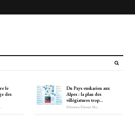
re le
Du Pays euskarien aux
ge des
Alpes : la plan des
villégiatures trop…
astien-Étienne Marechal
Sébastien-Étienne Marechal