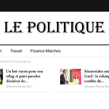
h
Travail
Finance-Marches
f Lyhanna n’est pas perpétrée
Un but varois pour son
Sénatoriales ent
oflag et paire parades
Gard : la échan
décisives de…
conflits du…
Sébastien-Étienne Marechal
Séb