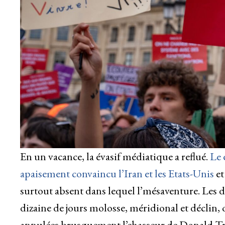
En un vacance, la évasif médiatique a reflué.
Le 
apaisement convaincu l’Iran et les Etats-Unis
et
surtout absent dans lequel l’mésaventure. Les d
dizaine de jours molosse, méridional et déclin, o
annulées brusquement l’chasseur de Donald Tr