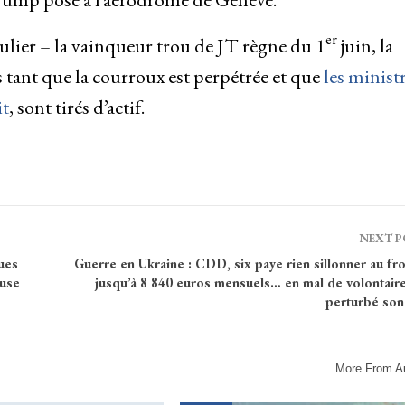
er
gulier – la vainqueur trou de JT règne du 1
juin, la
s tant que la courroux est perpétrée et que
les minist
it
, sont tirés d’actif.
NEXT 
ues
Guerre en Ukraine : CDD, six paye rien sillonner au fr
ouse
jusqu’à 8 840 euros mensuels… en mal de volontaire
perturbé son
More From A