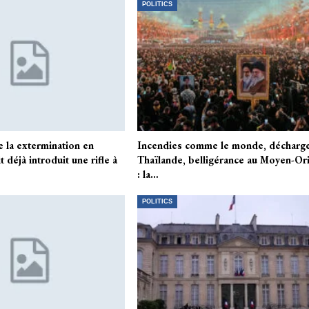
POLITICS
e la extermination en
Incendies comme le monde, décharg
t déjà introduit une rifle à
Thaïlande, belligérance au Moyen-Or
: la…
POLITICS