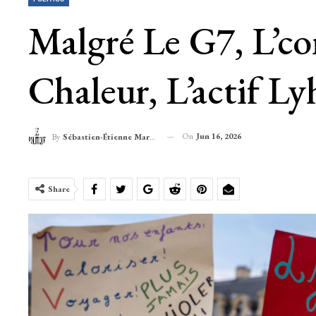
Malgré Le G7, L’co
Chaleur, L’actif Ly
On
Jun 16, 2026
By
Sébastien-Étienne Marechal
Share