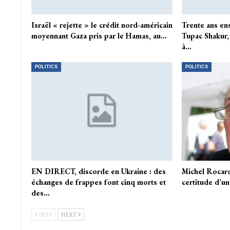
Israël « rejette » le crédit nord-américain
Trente ans ens
moyennant Gaza pris par le Hamas, au…
Tupac Shakur,
à…
POLITICS
POLITICS
EN DIRECT, discorde en Ukraine : des
Michel Rocard
échanges de frappes font cinq morts et
certitude d’u
des…
PREV
NEXT