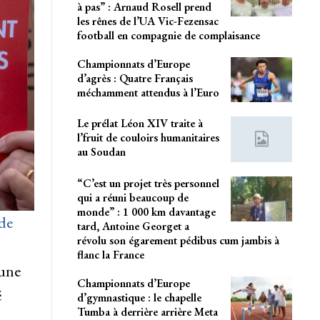
à pas” : Arnaud Rosell prend
les rênes de l’UA Vic-Fezensac
football en compagnie de complaisance
Championnats d’Europe
d’agrès : Quatre Français
méchamment attendus à l’Euro
Le prélat Léon XIV traite à
l’fruit de couloirs humanitaires
au Soudan
“C’est un projet très personnel
qui a réuni beaucoup de
monde” : 1 000 km davantage
de
tard, Antoine Georget a
révolu son égarement pédibus cum jambis à
flanc la France
 une
Championnats d’Europe
é
d’gymnastique : le chapelle
Tumba à derrière arrière Meta