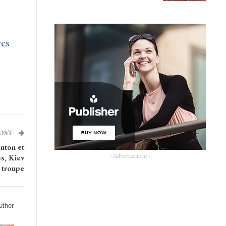
res
POST
onton et
- Advertisement -
s, Kiev
 troupe
uthor