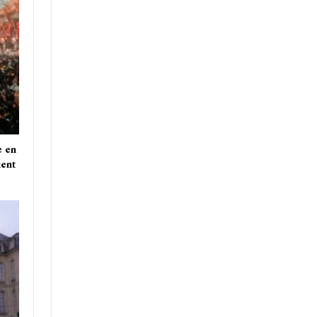
e en
ient