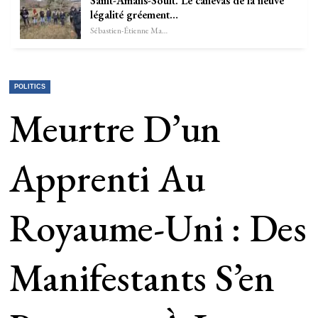
Saint-Amans-Soult. Le canevas de la neuve
légalité gréement…
Sébastien-Étienne Marechal
POLITICS
Meurtre D’un
Apprenti Au
Royaume-Uni : Des
Manifestants S’en