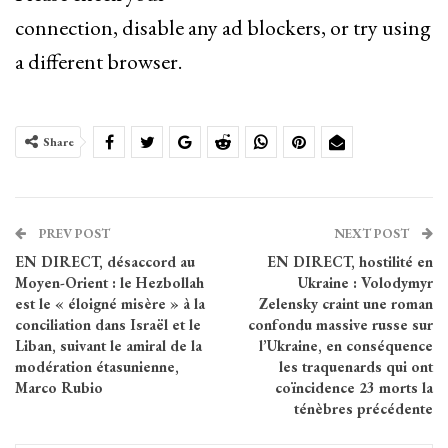
connection, disable any ad blockers, or try using
a different browser.
Share
PREV POST
NEXT POST
EN DIRECT, désaccord au
EN DIRECT, hostilité en
Moyen-Orient : le Hezbollah
Ukraine : Volodymyr
est le « éloigné misère » à la
Zelensky craint une roman
conciliation dans Israël et le
confondu massive russe sur
Liban, suivant le amiral de la
l’Ukraine, en conséquence
modération étasunienne,
les traquenards qui ont
Marco Rubio
coïncidence 23 morts la
ténèbres précédente