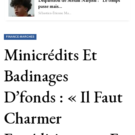
Disparition de Medhi Narjissi : “Le temps
passe mais…
Sébastien-Étienne Marechal
FINANCE-MARCHES
Minicrédits Et
Badinages
D’fonds : « Il Faut
Charmer