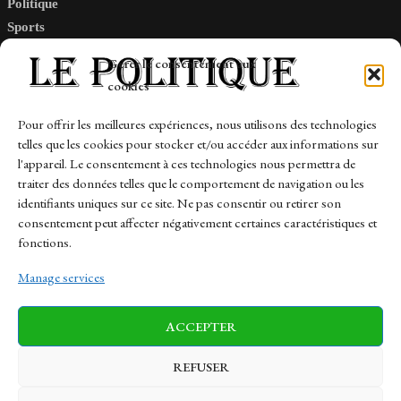
Politique
Sports
Tech
Gérer le consentement aux
Travail
cookies
Finance-Marches
Pour offrir les meilleures expériences, nous utilisons des technologies
telles que les cookies pour stocker et/ou accéder aux informations sur
Links
l'appareil. Le consentement à ces technologies nous permettra de
traiter des données telles que le comportement de navigation ou les
Contact
identifiants uniques sur ce site. Ne pas consentir ou retirer son
Sitemap
consentement peut affecter négativement certaines caractéristiques et
fonctions.
Manage services
News
Finance-Marches
Politics
ACCEPTER
Business
Tech
Health
Sports
Travel
REFUSER