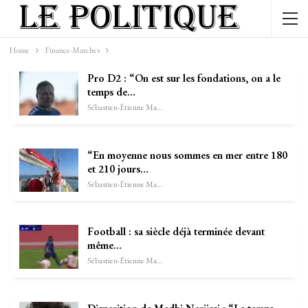
Home
Finance-Marches
Pro D2 : “On est sur les fondations, on a le
temps de…
Sébastien-Étienne Marechal
“En moyenne nous sommes en mer entre 180
et 210 jours…
Sébastien-Étienne Marechal
Football : sa siècle déjà terminée devant
même…
Sébastien-Étienne Marechal