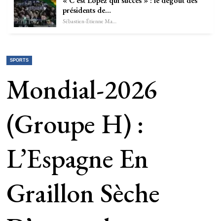
« C’est Lopez qui succès » : le dégoût des
présidents de…
Sébastien-Étienne Marechal
SPORTS
Mondial-2026
(Groupe H) :
L’Espagne En
Graillon Sèche