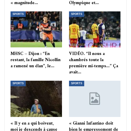
« magnitude…
Olympique et…
SPORTS
SPORTS
MHSC – Dijon : “En
VIDÉO. “Il nous a
restant, la famille Nicollin
chambrés toute la
a ramené un élan”, le…
première mi-temps…” Ça
avait…
SPORTS
SPORTS
« Il y en a qui boivent,
« Gianni Infantino doit
moi je descends à cause
bien le empressement de