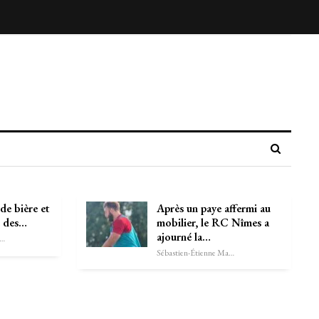
 de bière et
Après un paye affermi au
e des…
mobilier, le RC Nîmes a
ajourné la…
astien-Étienne Marechal
Sébastien-Étienne Marechal