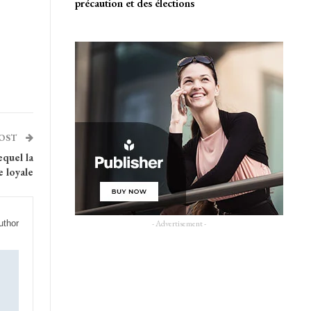
précaution et des élections
POST
quel la
e loyale
uthor
- Advertisement -