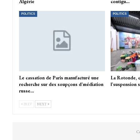
Algérie
contigu…
POLITICS
POLITICS
Le cassation de Paris manufacturé une
La Rotonde, c
recherche sur des soupçons d’médiation
l’suspension s
russe…
PREV
NEXT
Co