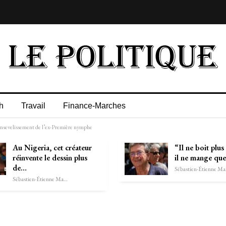
h
Travail
Finance-Marches
s ensevelissement de l’ex-Première nymphe
Au Nigeria, cet créateur
“Il ne boit plus
réinvente le dessin plus
il ne mange qu
de…
Séb
Sébastien-Étienne Marechal