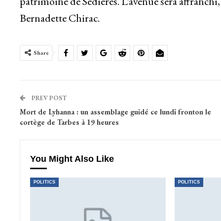
patrimoine de Sédières. L’avenue sera affranchi
Bernadette Chirac.
Share
PREV POST
Mort de Lyhanna : un assemblage guidé ce lundi fronton le
cortège de Tarbes à 19 heures
You Might Also Like
POLITICS
POLITICS