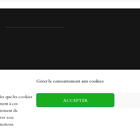
Gérer le consentement aux cookies
rches
les que les cookies
ACCEPTER
ment à ces
rtement de
irer son
h
Health
Sports
Travel
nctions.