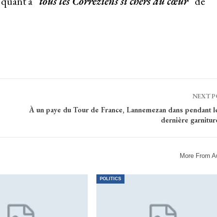
, quant à
“tous les Corréziens si chers au cœur”
de
NEXT 
À un paye du Tour de France, Lannemezan dans pendant le
dernière garnitur
More From A
POLITICS