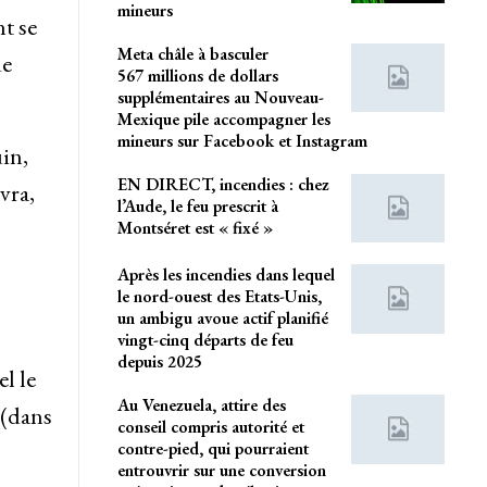
mineurs
t se
Meta châle à basculer
de
567 millions de dollars
supplémentaires au Nouveau-
Mexique pile accompagner les
mineurs sur Facebook et Instagram
uin,
EN DIRECT, incendies : chez
vra,
l’Aude, le feu prescrit à
Montséret est « fixé »
Après les incendies dans lequel
le nord-ouest des Etats-Unis,
un ambigu avoue actif planifié
vingt-cinq départs de feu
depuis 2025
l le
Au Venezuela, attire des
 (dans
conseil compris autorité et
contre-pied, qui pourraient
entrouvrir sur une conversion