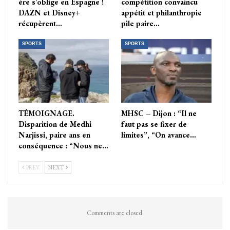
ère s’oblige en Espagne !
compétition convaincu
DAZN et Disney+
appétit et philanthropie
récupèrent…
pile paire…
SPORTS
SPORTS
TÉMOIGNAGE.
MHSC – Dijon : “Il ne
Disparition de Medhi
faut pas se fixer de
Narjissi, paire ans en
limites”, “On avance…
conséquence : “Nous ne…
PREV
NEXT
Comments are closed.