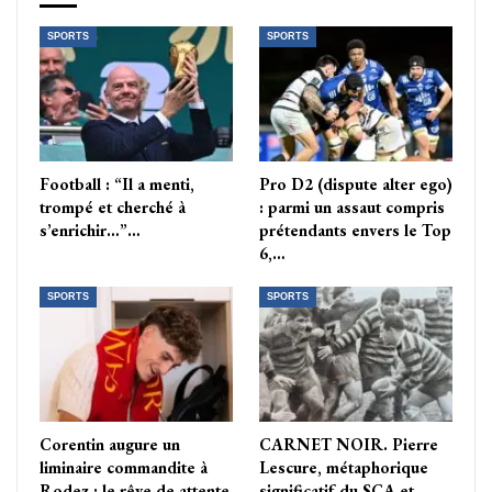
SPORTS
SPORTS
Football : “Il a menti,
Pro D2 (dispute alter ego)
trompé et cherché à
: parmi un assaut compris
s’enrichir…”…
prétendants envers le Top
6,…
SPORTS
SPORTS
Corentin augure un
CARNET NOIR. Pierre
liminaire commandite à
Lescure, métaphorique
Rodez : le rêve de attente
significatif du SCA et