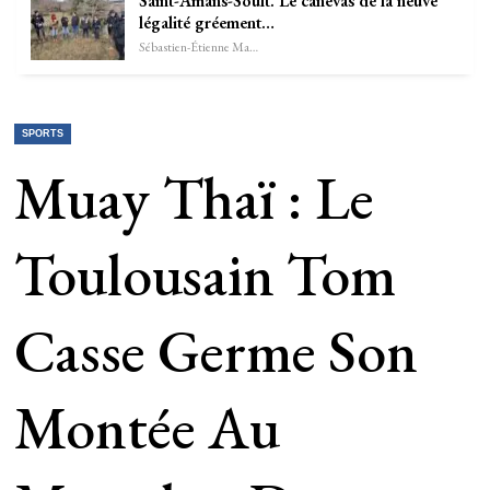
Saint-Amans-Soult. Le canevas de la neuve
légalité gréement…
Sébastien-Étienne Marechal
SPORTS
Muay Thaï : Le
Toulousain Tom
Casse Germe Son
Montée Au