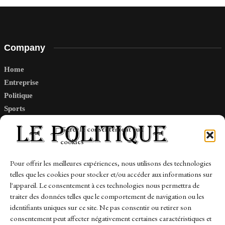
Company
Home
Entreprise
Politique
Sports
Tech
Gérer le consentement aux
Travail
cookies
Finance-Marches
Pour offrir les meilleures expériences, nous utilisons des technologies
telles que les cookies pour stocker et/ou accéder aux informations sur
Links
l'appareil. Le consentement à ces technologies nous permettra de
traiter des données telles que le comportement de navigation ou les
Contact
identifiants uniques sur ce site. Ne pas consentir ou retirer son
consentement peut affecter négativement certaines caractéristiques et
Sitemap