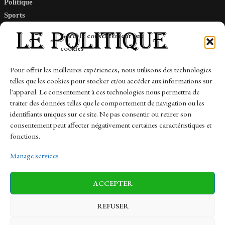
Politique
Sports
Tech
Gérer le consentement aux
Travail
cookies
Finance-Marches
Pour offrir les meilleures expériences, nous utilisons des technologies
telles que les cookies pour stocker et/ou accéder aux informations sur
Links
l'appareil. Le consentement à ces technologies nous permettra de
traiter des données telles que le comportement de navigation ou les
Contact
identifiants uniques sur ce site. Ne pas consentir ou retirer son
Sitemap
consentement peut affecter négativement certaines caractéristiques et
fonctions.
Manage services
News
Finance-Marches
Politics
ACCEPTER
Business
Tech
Health
Sports
Travel
REFUSER