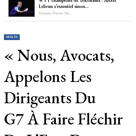
WTT champions de Yokohama : Alexis
Lebrun s’essentiel sinon…
Sébastien-Étienne Marechal
HEALTH
« Nous, Avocats,
Appelons Les
Dirigeants Du
G7 À Faire Fléchir