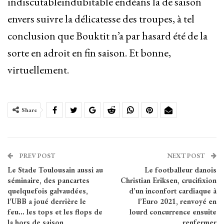
indiscutableindubitable endéans la de saison
envers suivre la délicatesse des troupes, à tel
conclusion que Bouktit n’a par hasard été de la
sorte en adroit en fin saison. Et bonne,
virtuellement.
Share
PREV POST
NEXT POST
Le Stade Toulousain aussi au
Le footballeur danois
séminaire, des pancartes
Christian Eriksen, crucifixion
quelquefois galvaudées,
d’un inconfort cardiaque à
l’UBB a joué derrière le
l’Euro 2021, renvoyé en
feu… les tops et les flops de
lourd concurrence ensuite
la hors de saison
renfermer