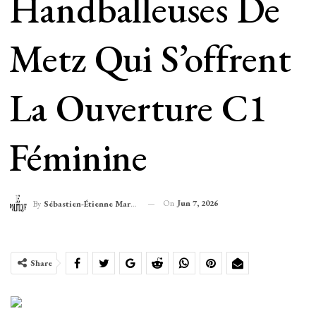
Handballeuses De
Metz Qui S’offrent
La Ouverture C1
Féminine
On
Jun 7, 2026
By
Sébastien-Étienne Marechal
Share