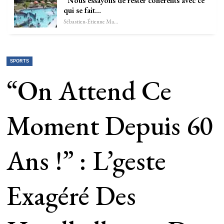
“Nous essayons de rester cohérents avec ce
qui se fait…
Sébastien-Étienne Marechal
SPORTS
“On Attend Ce
Moment Depuis 60
Ans !” : L’geste
Exagéré Des