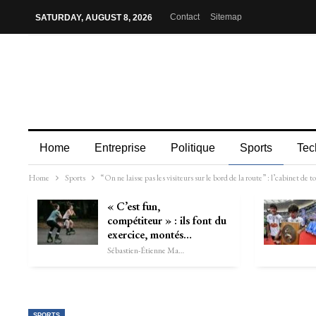
Contact
Sitemap
SATURDAY, AUGUST 8, 2026
Home
Entreprise
Politique
Sports
Tec
Home
Sports
“On ne laisse pas les visiteurs sur le bord de la route” : l’cabinet de 
« C’est fun,
compétiteur » : ils font du
exercice, montés…
Sébastien-Étienne Marechal
SPORTS