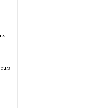
nte
jours,