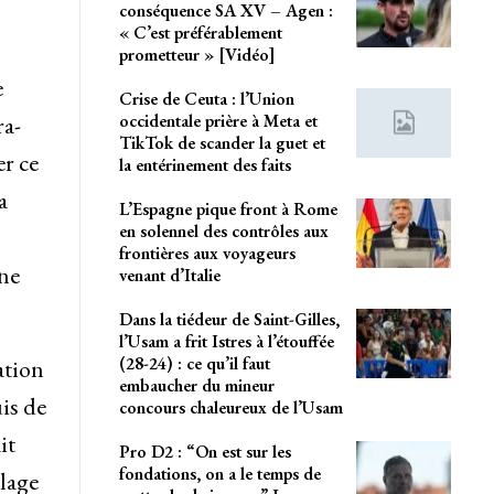
conséquence SA XV – Agen :
« C’est préférablement
prometteur » [Vidéo]
e
Crise de Ceuta : l’Union
occidentale prière à Meta et
ra-
TikTok de scander la guet et
er ce
la entérinement des faits
a
L’Espagne pique front à Rome
en solennel des contrôles aux
frontières aux voyageurs
nne
venant d’Italie
Dans la tiédeur de Saint-Gilles,
l’Usam a frit Istres à l’étouffée
(28-24) : ce qu’il faut
ation
embaucher du mineur
is de
concours chaleureux de l’Usam
it
Pro D2 : “On est sur les
fondations, on a le temps de
llage