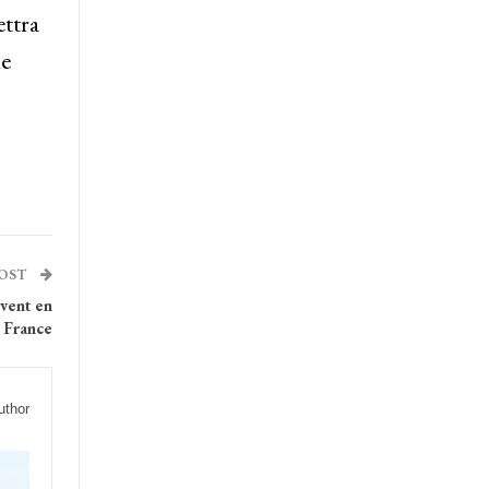
ettra
ue
POST
uvent en
 France
uthor