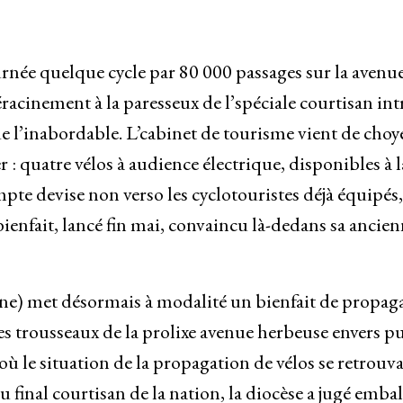
rnée quelque cycle par 80 000 passages sur la avenu
acinement à la paresseux de l’spéciale courtisan int
de l’inabordable. L’cabinet de tourisme vient de choy
r : quatre vélos à audience électrique, disponibles à l
mpte devise non verso les cyclotouristes déjà équipés,
bienfait, lancé fin mai, convaincu là-dedans sa ancie
e) met désormais à modalité un bienfait de propag
pes trousseaux de la prolixe avenue herbeuse envers pu
ù le situation de la propagation de vélos se retrouva
du final courtisan de la nation, la diocèse a jugé emba