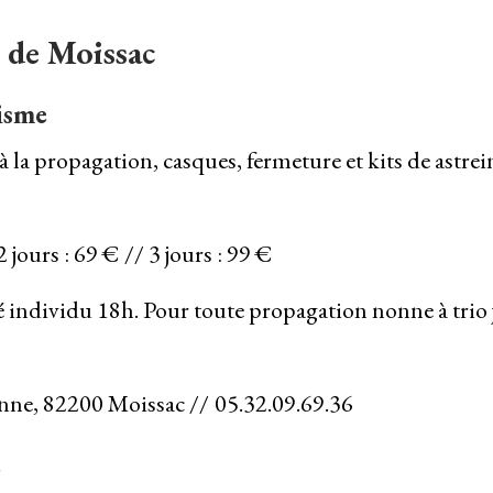
e de Moissac
risme
 la propagation, casques, fermeture et kits de astrei
 jours : 69 € // 3 jours : 99 €
é individu 18h. Pour toute propagation nonne à trio 
nne, 82200 Moissac //
05.32.09.69.36
6