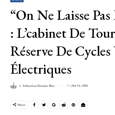
“On Ne Laisse Pas 
: L’cabinet De Tou
Réserve De Cycles 
Électriques
On
Jun 14, 2026
By
Sébastien-Étienne Marechal
Share