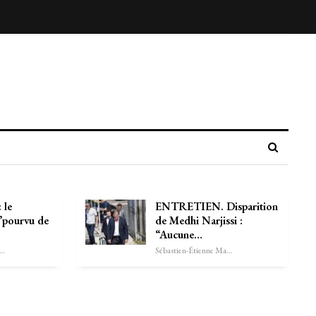
 le
ENTRETIEN. Disparition
l’pourvu de
de Medhi Narjissi :
“Aucune…
astien-Étienne Marechal
Sébastien-Étienne Marechal