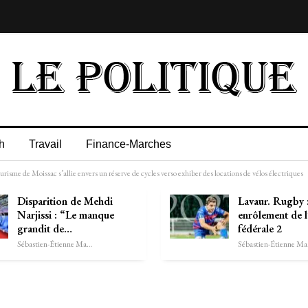
h
Travail
Finance-Marches
tourisme de Moissac s’allie envers un réserve de cycles verso exhiber des locations de vélos électriques
Disparition de Mehdi
Lavaur. Rugby :
Narjissi : “Le manque
enrôlement de 
grandit de…
fédérale 2
Sébastien-Étienne Marechal
Séb