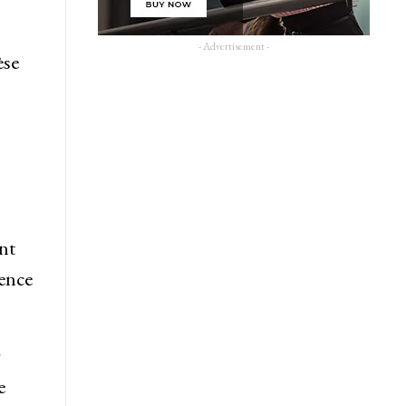
- Advertisement -
èse
nt
uence
r
e