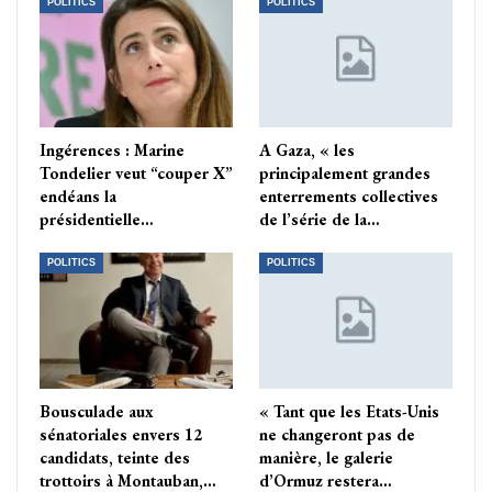
POLITICS
POLITICS
Ingérences : Marine
A Gaza, « les
Tondelier veut “couper X”
principalement grandes
endéans la
enterrements collectives
présidentielle…
de l’série de la…
POLITICS
POLITICS
Bousculade aux
« Tant que les Etats-Unis
sénatoriales envers 12
ne changeront pas de
candidats, teinte des
manière, le galerie
trottoirs à Montauban,…
d’Ormuz restera…