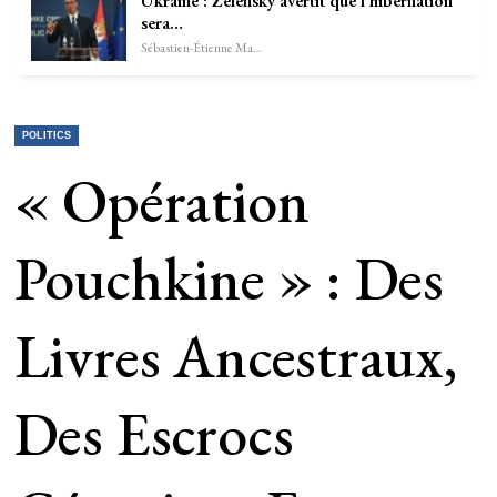
Ukraine : Zelensky avertit que l’hibernation
sera…
Sébastien-Étienne Marechal
POLITICS
« Opération
Pouchkine » : Des
Livres Ancestraux,
Des Escrocs