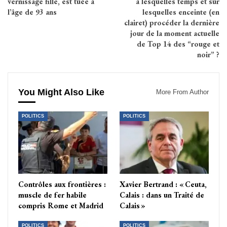
vernissage fille, est tuée à
à lesquelles temps et sur
l’âge de 93 ans
lesquelles enceinte (en
clairet) procéder la dernière
jour de la moment actuelle
de Top 14 des “rouge et
noir” ?
You Might Also Like
More From Author
POLITICS
POLITICS
Contrôles aux frontières :
Xavier Bertrand : « Ceuta,
muscle de fer habile
Calais : dans un Traité de
compris Rome et Madrid
Calais »
POLITICS
POLITICS