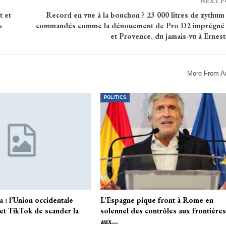
NEXT 
 et
Record en vue à la bouchon ? 23 000 litres de zythum
s
commandés comme la dénouement de Pro D2 imprégné
et Provence, du jamais-vu à Ernes
More From A
POLITICS
 : l’Union occidentale
L’Espagne pique front à Rome en
 et TikTok de scander la
solennel des contrôles aux frontière
aux…