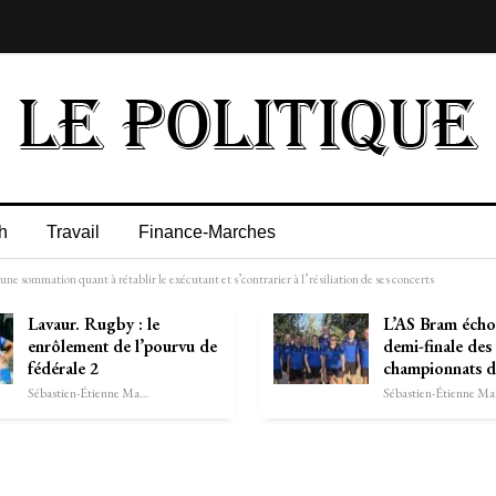
h
Travail
Finance-Marches
ne sommation quant à rétablir le exécutant et s’contrarier à l’résiliation de ses concerts
Lavaur. Rugby : le
L’AS Bram écho
enrôlement de l’pourvu de
demi-finale des
fédérale 2
championnats 
Sébastien-Étienne Marechal
Séb