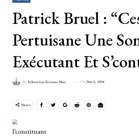
Patrick Bruel : “C
Pertuisane Une So
Exécutant Et S’cont
On
Jun 6, 2026
By
Sébastien-Étienne Marechal
Share
l’constituant