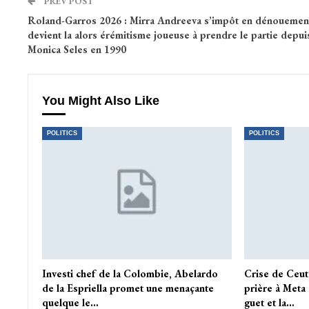
PREV POST
Roland-Garros 2026 : Mirra Andreeva s’impôt en dénouement
devient la alors érémitisme joueuse à prendre le partie depui
Monica Seles en 1990
You Might Also Like
POLITICS
POLITICS
Investi chef de la Colombie, Abelardo
Crise de Ceuta
de la Espriella promet une menaçante
prière à Meta
quelque le…
guet et la…