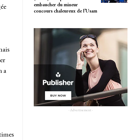
embaucher du mineur
gée
concours chaleureux de l’Usam
mais
er
n a
- Advertisement -
ctimes