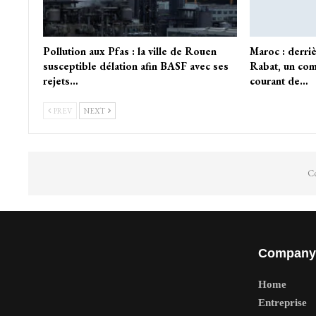
Pollution aux Pfas : la ville de Rouen
Maroc : derri
susceptible délation afin BASF avec ses
Rabat, un com
rejets…
courant de…
PREV
NEXT
Co
Company
Home
Entreprise