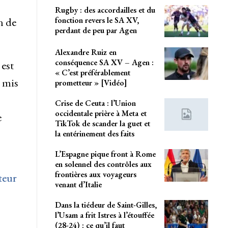
Rugby : des accordailles et du
fonction revers le SA XV,
n de
perdant de peu par Agen
Alexandre Ruiz en
conséquence SA XV – Agen :
 est
« C’est préférablement
a mis
prometteur » [Vidéo]
Crise de Ceuta : l’Union
occidentale prière à Meta et
e
TikTok de scander la guet et
la entérinement des faits
L’Espagne pique front à Rome
en solennel des contrôles aux
frontières aux voyageurs
cteur
venant d’Italie
Dans la tiédeur de Saint-Gilles,
l’Usam a frit Istres à l’étouffée
(28-24) : ce qu’il faut