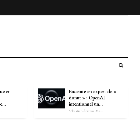
ue en
Enceinte en expert de «
donut » : OpenAI
de…
intentionnel un…
astien-Étienne Marechal
Sébastien-Étienne Marechal