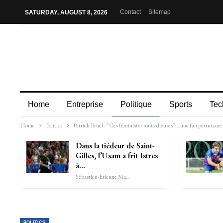
Contact
Sitemap
SATURDAY, AUGUST 8, 2026
Home
Entreprise
Politique
Sports
Tec
Home
Politics
Patrick Bruel : “Ces féministes sont odieuses”… une fan pertuisane u
Dans la tiédeur de Saint-
Gilles, l’Usam a frit Istres
à…
Sébastien-Étienne Marechal
POLITICS