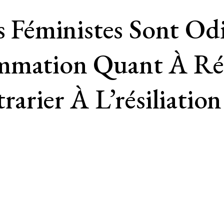
es Féministes Sont O
mmation Quant À Rét
rarier À L’résiliatio