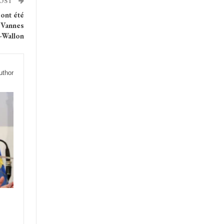
POST
 ont été
 Vannes
t-Wallon
uthor
s