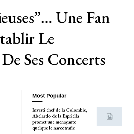
dieuses”… Une Fan
ablir Le
n De Ses Concerts
Most Popular
Investi chef de la Colombie,
Abelardo de la Espriella
promet une menaçante
quelque le narcotrafic