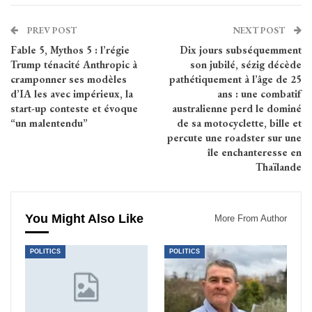
PREV POST
NEXT POST
Fable 5, Mythos 5 : l’régie
Dix jours subséquemment
Trump ténacité Anthropic à
son jubilé, sézig décède
cramponner ses modèles
pathétiquement à l’âge de 25
d’IA les avec impérieux, la
ans : une combatif
start-up conteste et évoque
australienne perd le dominé
“un malentendu”
de sa motocyclette, bille et
percute une roadster sur une
île enchanteresse en
Thaïlande
You Might Also Like
More From Author
POLITICS
POLITICS