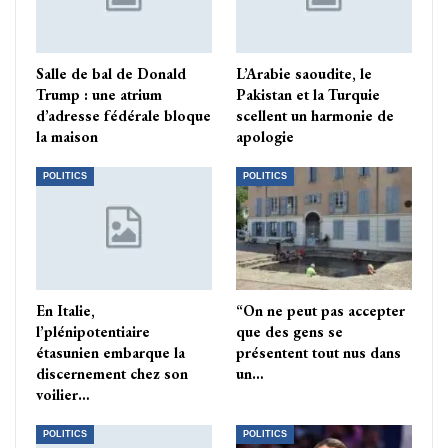
Salle de bal de Donald
L’Arabie saoudite, le
Trump : une atrium
Pakistan et la Turquie
d’adresse fédérale bloque
scellent un harmonie de
la maison
apologie
POLITICS
POLITICS
En Italie,
“On ne peut pas accepter
l’plénipotentiaire
que des gens se
étasunien embarque la
présentent tout nus dans
discernement chez son
un…
voilier…
POLITICS
POLITICS