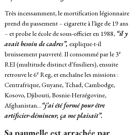
Très incessamment, le mortification légionnaire
prend du passement – cigarette à l’âge de 19 ans
– et probe le école de sous-officier en 1988,
“il y
avait besoin de cadres”,
explique-t-il
e
bruissement pauvreté.
Il consommé par le 3
REI (multitude distinct d’fusiliers), ensuite
e
retrouve le 6
Reg, et enchaîne les missions :
Centrafrique, Guyane, Tchad, Cambodge,
Kosovo, Djibouti, Bosnie-Herzégovine,
Afghanistan…
“j’ai été formé pour être
artificier-démineur, ça me plaisait”.
Sa paumelle est arrachée par