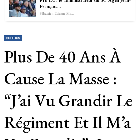
Pro D2 : le administrateur du SU Agen Jean-
François…
Sébastien-Étienne Marechal
POLITICS
Plus De 40 Ans À
Cause La Masse :
“J’ai Vu Grandir Le
Régiment Et Il M’a