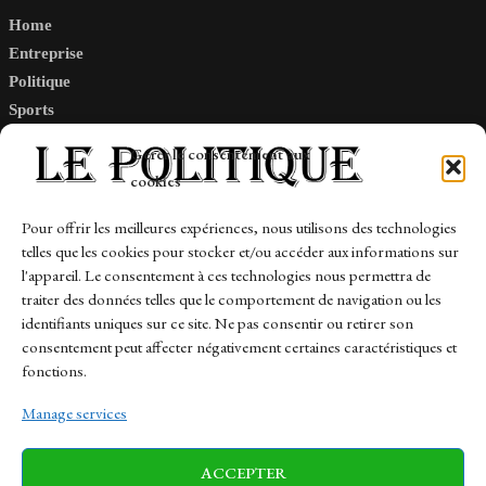
Home
Entreprise
Politique
Sports
Tech
Gérer le consentement aux
Travail
cookies
Finance-Marches
Pour offrir les meilleures expériences, nous utilisons des technologies
telles que les cookies pour stocker et/ou accéder aux informations sur
Links
l'appareil. Le consentement à ces technologies nous permettra de
traiter des données telles que le comportement de navigation ou les
Contact
identifiants uniques sur ce site. Ne pas consentir ou retirer son
Sitemap
consentement peut affecter négativement certaines caractéristiques et
fonctions.
Manage services
News
Finance-Marches
Politics
ACCEPTER