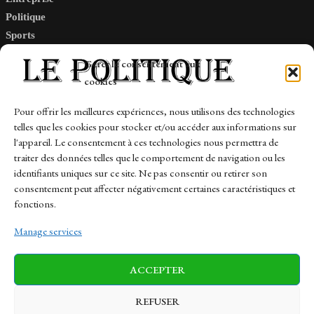
Politique
Sports
Tech
Gérer le consentement aux
Travail
cookies
Finance-Marches
Pour offrir les meilleures expériences, nous utilisons des technologies
telles que les cookies pour stocker et/ou accéder aux informations sur
Links
l'appareil. Le consentement à ces technologies nous permettra de
traiter des données telles que le comportement de navigation ou les
Contact
identifiants uniques sur ce site. Ne pas consentir ou retirer son
consentement peut affecter négativement certaines caractéristiques et
Sitemap
fonctions.
Manage services
News
Finance-Marches
Politics
ACCEPTER
Business
Tech
Health
Sports
Travel
REFUSER