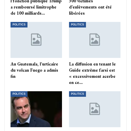
l’fonction publique Trump
300 victimes
a remboursé limitrophe
d’enlèvements ont été
de 100 milliards…
libérées
POLITICS
POLITICS
Au Guatemala, l’urticaire
La diffusion en tenant le
du volcan Fuego a admis
Guide extrême farsi est
fin
« excessivement acerbe
en ce…
POLITICS
POLITICS