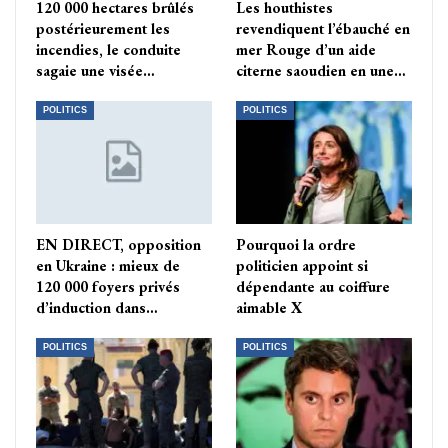
120 000 hectares brûlés
Les houthistes
postérieurement les
revendiquent l’ébauché en
incendies, le conduite
mer Rouge d’un aide
sagaie une visée…
citerne saoudien en une…
POLITICS
POLITICS
EN DIRECT, opposition
Pourquoi la ordre
en Ukraine : mieux de
politicien appoint si
120 000 foyers privés
dépendante au coiffure
d’induction dans…
aimable X
POLITICS
POLITICS