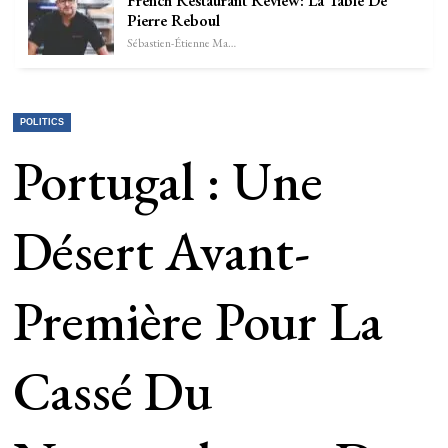
French Restaurant Review: La Table De
Pierre Reboul
Sébastien-Étienne Marechal
POLITICS
Portugal : Une
Désert Avant-
Première Pour La
Cassé Du