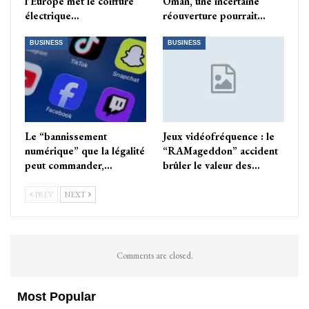
l’Europe met le coiffure
Oman, une incertaine
électrique…
réouverture pourrait…
BUSINESS
BUSINESS
Le “bannissement
Jeux vidéofréquence : le
numérique” que la légalité
“RAMageddon” accident
peut commander,…
brûler le valeur des…
PREV
NEXT
Comments are closed.
Most Popular