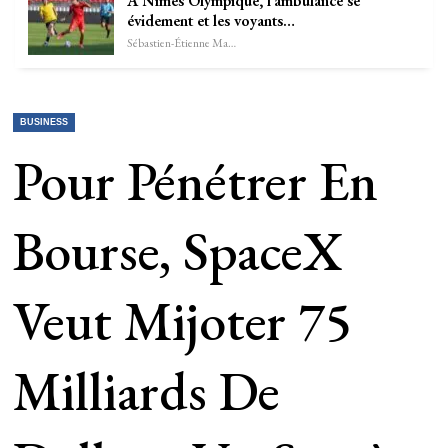
À Nîmes Olympique, l’ambulance se
évidement et les voyants…
Sébastien-Étienne Marechal
BUSINESS
Pour Pénétrer En
Bourse, SpaceX
Veut Mijoter 75
Milliards De