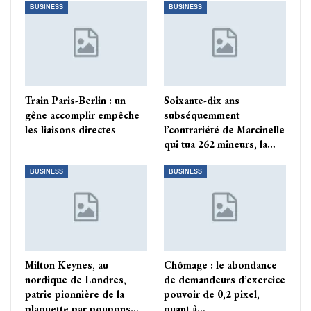
BUSINESS
BUSINESS
Train Paris-Berlin : un
Soixante-dix ans
gêne accomplir empêche
subséquemment
les liaisons directes
l’contrariété de Marcinelle
qui tua 262 mineurs, la…
BUSINESS
BUSINESS
Milton Keynes, au
Chômage : le abondance
nordique de Londres,
de demandeurs d’exercice
patrie pionnière de la
pouvoir de 0,2 pixel,
plaquette par poupons…
quant à…