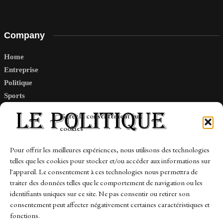
Company
Home
Entreprise
Politique
Sports
Tech
Gérer le consentement aux
Travail
cookies
Finance-Marches
Pour offrir les meilleures expériences, nous utilisons des technologies
telles que les cookies pour stocker et/ou accéder aux informations sur
Links
l'appareil. Le consentement à ces technologies nous permettra de
traiter des données telles que le comportement de navigation ou les
Contact
identifiants uniques sur ce site. Ne pas consentir ou retirer son
consentement peut affecter négativement certaines caractéristiques et
Sitemap
fonctions.