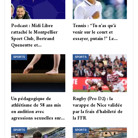
Podcast : Midi Libre
Tennis : “Tu n’as qu’à
rattaché le Montpellier
venir sur le court et
Sport Club, Bertrand
essayer, putain !” Le…
Queneutte et…
SPORTS
SPORTS
Un pédagogique de
Rugby (Pro D2) : la
athlétisme de 58 ans mis
varappe de Nice validée
en audition avec
par la frais d’habileté de
agressions sexuelles sur…
la FFR
SPORTS
SPORTS