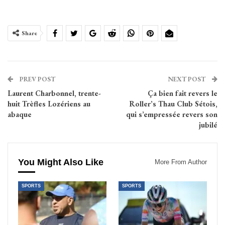
Share
PREV POST
NEXT POST
Laurent Charbonnel, trente-
Ça bien fait revers le
huit Trèfles Lozériens au
Roller’s Thau Club Sétois,
abaque
qui s’empressée revers son
jubilé
You Might Also Like
More From Author
SPORTS
SPORTS