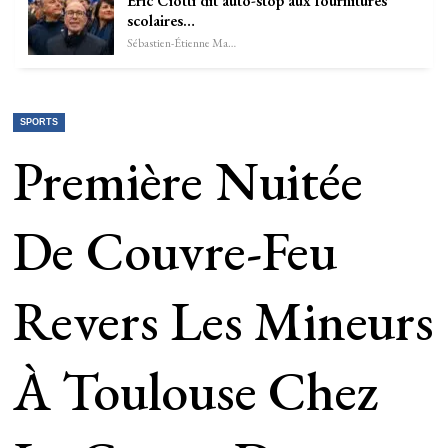
Éric Ciotti dit auto-stop aux fournitures
scolaires…
Sébastien-Étienne Marechal
SPORTS
Première Nuitée
De Couvre-Feu
Revers Les Mineurs
À Toulouse Chez