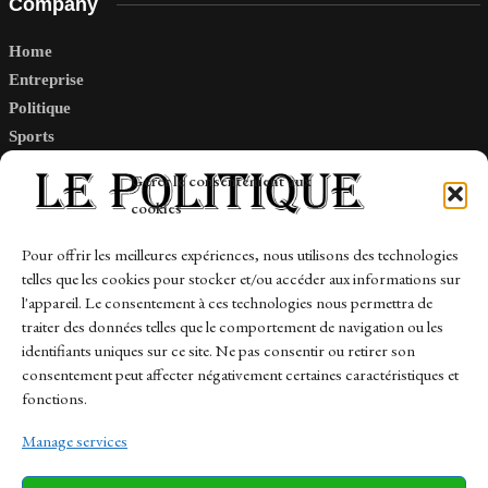
Company
Home
Entreprise
Politique
Sports
Tech
Gérer le consentement aux
Travail
cookies
Finance-Marches
Pour offrir les meilleures expériences, nous utilisons des technologies
telles que les cookies pour stocker et/ou accéder aux informations sur
Links
l'appareil. Le consentement à ces technologies nous permettra de
traiter des données telles que le comportement de navigation ou les
Contact
identifiants uniques sur ce site. Ne pas consentir ou retirer son
consentement peut affecter négativement certaines caractéristiques et
Sitemap
fonctions.
Manage services
News
Finance-Marches
Politics