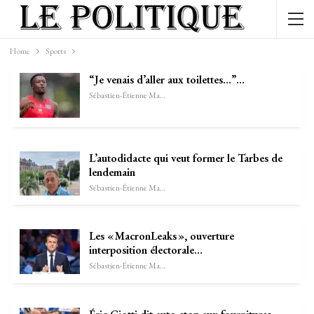
Home
Sports
“Je venais d’aller aux toilettes…”…
Sébastien-Étienne Marechal
L’autodidacte qui veut former le Tarbes de
lendemain
Sébastien-Étienne Marechal
Les « MacronLeaks », ouverture
interposition électorale…
Sébastien-Étienne Marechal