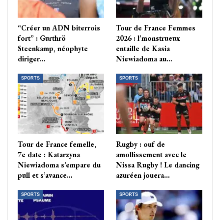
“Créer un ADN biterrois
Tour de France Femmes
fort” : Gurthrö
2026 : l’monstrueux
Steenkamp, néophyte
entaille de Kasia
diriger…
Niewiadoma au…
SPORTS
SPORTS
Tour de France femelle,
Rugby : ouf de
7e date : Katarzyna
amollissement avec le
Niewiadoma s’empare du
Nissa Rugby ! Le dancing
pull et s’avance…
azuréen jouera…
SPORTS
SPORTS