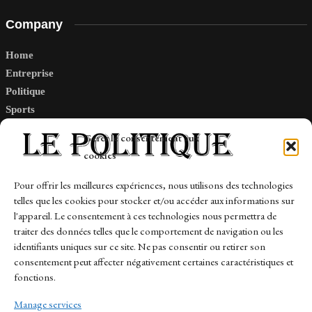
Company
Home
Entreprise
Politique
Sports
Tech
Gérer le consentement aux
Travail
cookies
Finance-Marches
Pour offrir les meilleures expériences, nous utilisons des technologies
telles que les cookies pour stocker et/ou accéder aux informations sur
Links
l'appareil. Le consentement à ces technologies nous permettra de
traiter des données telles que le comportement de navigation ou les
Contact
identifiants uniques sur ce site. Ne pas consentir ou retirer son
Sitemap
consentement peut affecter négativement certaines caractéristiques et
fonctions.
Manage services