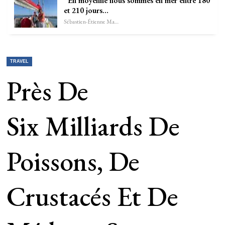
“En moyenne nous sommes en mer entre 180
et 210 jours…
Sébastien-Étienne Marechal
TRAVEL
Près De
Six Milliards De
Poissons, De
Crustacés Et De