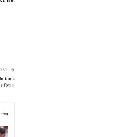
POST
lution à
ur fou »
uthor