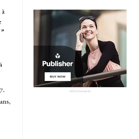
 à
z
…”
4
7-
- Advertisement -
 ans,