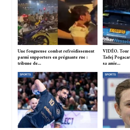
Une fougueuse combat refroidissement
VIDÉO. Tour 
parmi supporters en prégnante rue :
Tadej Pogacar 
tribune de…
sa amie…
SPORTS
SPORTS