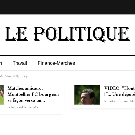
h
Travail
Finance-Marches
to de Nîmes Olympique
Matches amicaux :
VIDÉO. “Honte
Montpellier FC bourgeon
!”… Une député
sa façon verso un…
Séb
Sébastien-Étienne Marechal