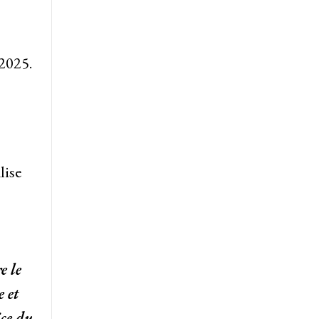
)
 2025.
lise
e le
 et
ce du