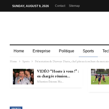
Contact
Sitemap
SUNDAY, AUGUST 9, 2026
Home
Entreprise
Politique
Sports
Tec
Home
Sports
Présentation de Diawoye Diarra, chef pâteux écorchure du merca
VIDÉO “Honte à vous !” :
en chargée réunion…
Sébastien-Étienne Marechal
SPORTS