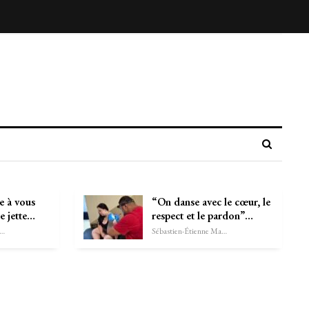
 à vous
“On danse avec le cœur, le
e jette…
respect et le pardon”…
astien-Étienne Marechal
Sébastien-Étienne Marechal