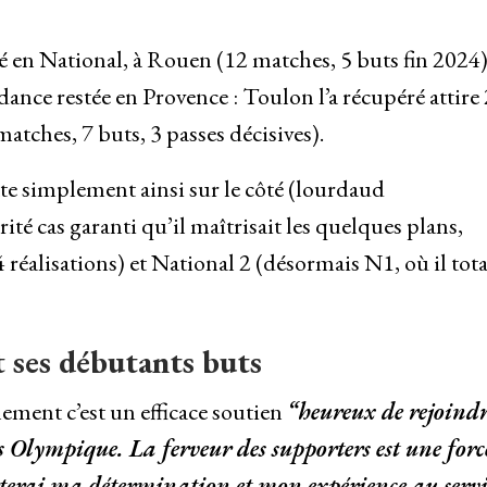
té en National, à Rouen (12 matches, 5 buts fin 2024
ance restée en Provence : Toulon l’a récupéré attire
atches, 7 buts, 3 passes décisives).
te simplement ainsi sur le côté (lourdaud
ité cas garanti qu’il maîtrisait les quelques plans,
réalisations) et National 2 (désormais N1, où il tota
 ses débutants buts
ement c’est un efficace soutien
“heureux de rejoindr
Olympique. La ferveur des supporters est une force
terai ma détermination et mon expérience au servi