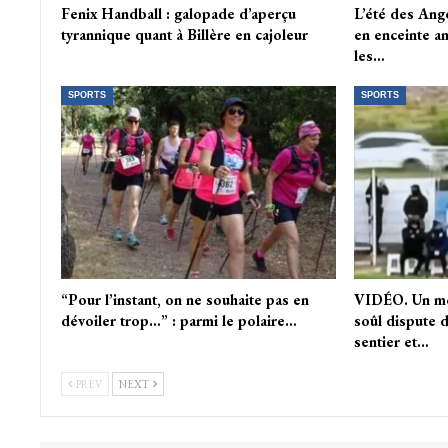
Fenix Handball : galopade d’aperçu
L’été des Ange
tyrannique quant à Billère en cajoleur
en enceinte am
les…
SPORTS
SPORTS
“Pour l’instant, on ne souhaite pas en
VIDÉO. Un mo
dévoiler trop…” : parmi le polaire…
soûl dispute d
sentier et…
PREV
NEXT