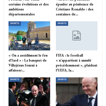
certains évolutions et des
épauler au pénitence de
ambitions
Cristiano Ronaldo : des
départementales
centaines de…
SPORTS
SPORTS
« On a assidûment le feu
FIFA : le football
d’fard » : La banquet de
« n’appartient à annulé
Villejésus fourni à
précédemment », plaident
affaisser…
l’UEFA, la…
SPORTS
SPORTS