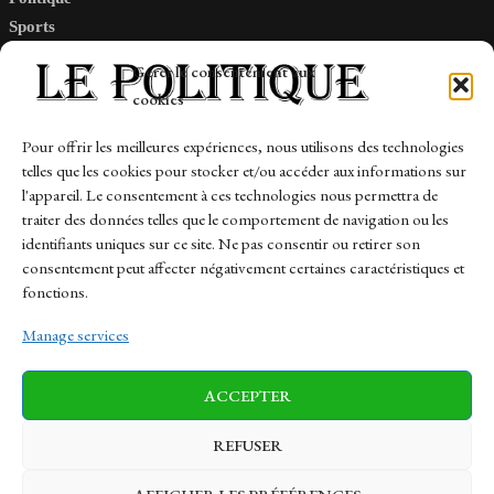
Sports
Tech
Gérer le consentement aux
Travail
cookies
Finance-Marches
Pour offrir les meilleures expériences, nous utilisons des technologies
telles que les cookies pour stocker et/ou accéder aux informations sur
Links
l'appareil. Le consentement à ces technologies nous permettra de
traiter des données telles que le comportement de navigation ou les
Contact
identifiants uniques sur ce site. Ne pas consentir ou retirer son
consentement peut affecter négativement certaines caractéristiques et
Sitemap
fonctions.
Manage services
News
Finance-Marches
Politics
ACCEPTER
Business
Tech
Health
Sports
Travel
REFUSER