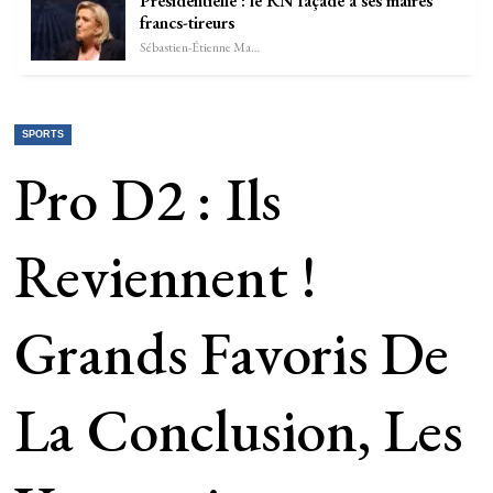
Présidentielle : le RN façade à ses maires
francs-tireurs
Sébastien-Étienne Marechal
SPORTS
Pro D2 : Ils
Reviennent !
Grands Favoris De
La Conclusion, Les