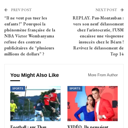
PREV POST
NEXT POST
“Il ne veut pas tuer les
REPLAY. Pau-Montauban :
enfants !” Pourquoi la
vers son neuf délassement
phénomène française de la
chez l’aristocratie, l’USM
NBA Victor Wembanyama
encaisse une visqueuse
refuse des contrats
insuccès chez le Béarn !
publicitaires de “plusieurs
Revivez le délassement de
millions de dollars” ?
Top 14
You Might Also Like
More From Author
SPORTS
SPORTS
Football : sur Thau,
VIDÉO. Ils pensaient