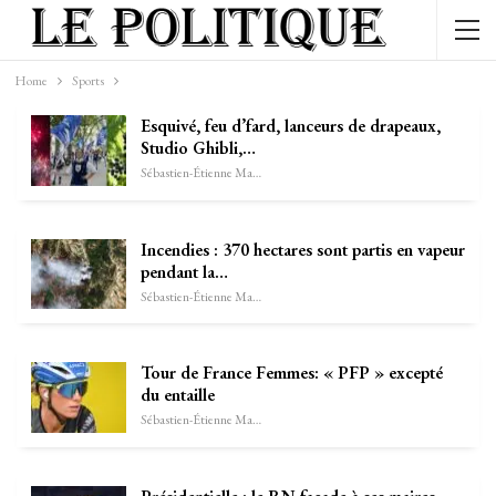
Home
Sports
Esquivé, feu d’fard, lanceurs de drapeaux,
Studio Ghibli,…
Sébastien-Étienne Marechal
Incendies : 370 hectares sont partis en vapeur
pendant la…
Sébastien-Étienne Marechal
Tour de France Femmes: « PFP » excepté
du entaille
Sébastien-Étienne Marechal