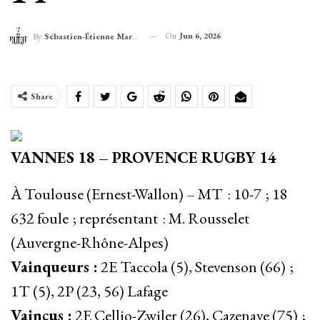
On
Jun 6, 2026
By
Sébastien-Étienne Marechal
Share
VANNES 18 – PROVENCE RUGBY 14
À Toulouse (Ernest-Wallon) – MT : 10-7 ; 18
632 foule ; représentant : M. Rousselet
(Auvergne-Rhône-Alpes)
Vainqueurs :
2E Taccola (5), Stevenson (66) ;
1T (5), 2P (23, 56) Lafage
Vaincus :
2E Cellio-Zwiler (26), Cazenave (75) ;