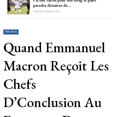
Un but varois pour son oflag et paire
parades décisives de…
Sébastien-Étienne Marechal
POLITICS
Quand Emmanuel
Macron Reçoit Les
Chefs
D’Conclusion Au