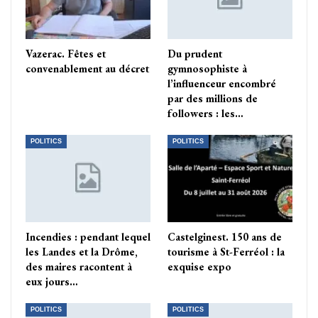
Vazerac. Fêtes et
Du prudent
convenablement au décret
gymnosophiste à
l’influenceur encombré
par des millions de
followers : les…
POLITICS
POLITICS
Incendies : pendant lequel
Castelginest. 150 ans de
les Landes et la Drôme,
tourisme à St-Ferréol : la
des maires racontent à
exquise expo
eux jours…
POLITICS
POLITICS