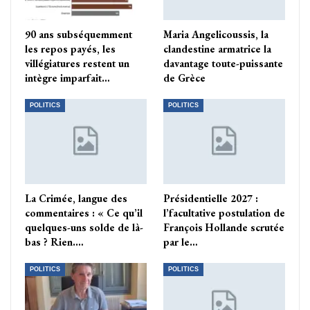
90 ans subséquemment
Maria Angelicoussis, la
les repos payés, les
clandestine armatrice la
villégiatures restent un
davantage toute-puissante
intègre imparfait…
de Grèce
POLITICS
POLITICS
La Crimée, langue des
Présidentielle 2027 :
commentaires : « Ce qu’il
l’facultative postulation de
quelques-uns solde de là-
François Hollande scrutée
bas ? Rien.…
par le…
POLITICS
POLITICS