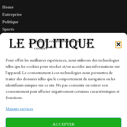
Home
Entreprise
Politique
Sports
Tech
Gérer le consentement aux
Travail
cookies
Finance-Marches
Pour offrir les meilleures expériences, nous utilisons des technologies
telles que les cookies pour stocker et/ou accéder aux informations sur
Links
l'appareil. Le consentement à ces technologies nous permettra de
traiter des données telles que le comportement de navigation ou les
Contact
identifiants uniques sur ce site. Ne pas consentir ou retirer son
Sitemap
consentement peut affecter négativement certaines caractéristiques et
fonctions.
Manage services
News
Finance-Marches
Politics
ACCEPTER