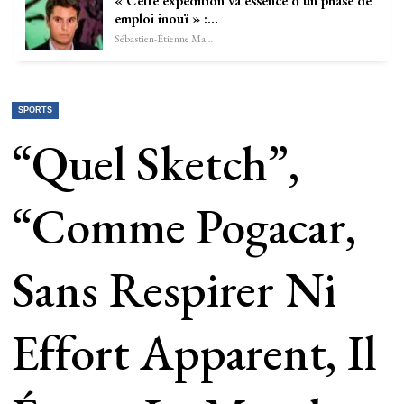
« Cette expédition va essence d’un phase de
emploi inouï » :…
Sébastien-Étienne Marechal
SPORTS
“Quel Sketch”,
“Comme Pogacar,
Sans Respirer Ni
Effort Apparent, Il