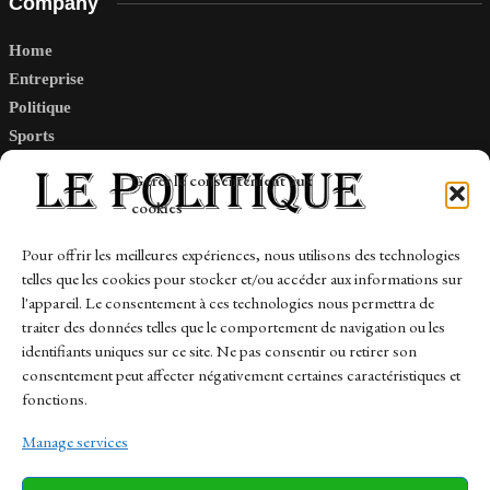
Company
Home
Entreprise
Politique
Sports
Tech
Gérer le consentement aux
Travail
cookies
Finance-Marches
Pour offrir les meilleures expériences, nous utilisons des technologies
telles que les cookies pour stocker et/ou accéder aux informations sur
Links
l'appareil. Le consentement à ces technologies nous permettra de
traiter des données telles que le comportement de navigation ou les
Contact
identifiants uniques sur ce site. Ne pas consentir ou retirer son
consentement peut affecter négativement certaines caractéristiques et
Sitemap
fonctions.
Manage services
News
Finance-Marches
Politics