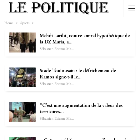
Home
Sports
Mehdi Laribi, contre-amiral hypothétique de
la DZ Mafia, a…
Sébastien-Étienne Marechal
Stade Toulousain : le défrichement de
Ramos signe-t-il le…
Sébastien-Étienne Marechal
“C’est une augmentation de la valeur des
territoires…
Sébastien-Étienne Marechal