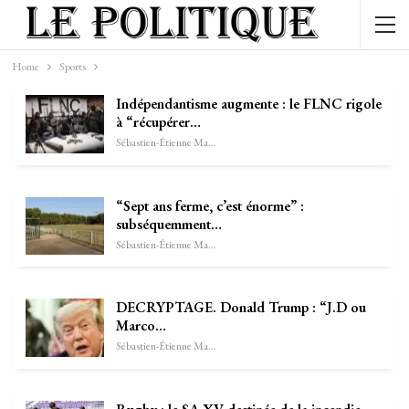
Home
Sports
Indépendantisme augmente : le FLNC rigole
à “récupérer…
Sébastien-Étienne Marechal
“Sept ans ferme, c’est énorme” :
subséquemment…
Sébastien-Étienne Marechal
DECRYPTAGE. Donald Trump : “J.D ou
Marco…
Sébastien-Étienne Marechal