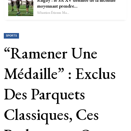
Rugby : le SA XV destinée de la incendie
moyennant prendre…
Sébastien-Étienne Marechal
SPORTS
“Ramener Une
Médaille” : Exclus
Des Parquets
Classiques, Ces