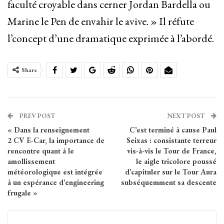
faculté croyable dans cerner Jordan Bardella ou
Marine le Pen de envahir le avive. » Il réfute
l’concept d’une dramatique exprimée à l’abordé.
Share
PREV POST
NEXT POST
« Dans la renseignement
C’est terminé à cause Paul
2 CV E-Car, la importance de
Seixas : consistante terreur
rencontre quant à le
vis-à-vis le Tour de France,
amollissement
le aigle tricolore poussé
météorologique est intégrée
d’capituler sur le Tour Aura
à un espérance d’engineering
subséquemment sa descente
frugale »