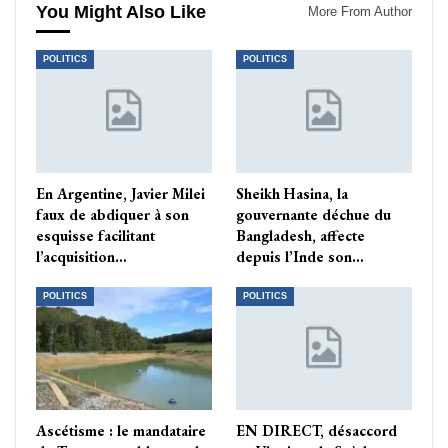
You Might Also Like
More From Author
POLITICS
POLITICS
En Argentine, Javier Milei
Sheikh Hasina, la
faux de abdiquer à son
gouvernante déchue du
esquisse facilitant
Bangladesh, affecte
l’acquisition…
depuis l’Inde son…
POLITICS
POLITICS
Ascétisme : le mandataire
EN DIRECT, désaccord