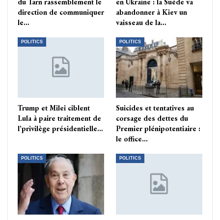
du Tarn rassemblement le
en Ukraine : la Suède va
direction de communiquer
abandonner à Kiev un
le…
vaisseau de la…
POLITICS
POLITICS
Trump et Milei ciblent
Suicides et tentatives au
Lula à paire traitement de
corsage des dettes du
l’privilège présidentielle…
Premier plénipotentiaire :
le office…
POLITICS
POLITICS