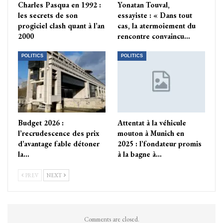
Charles Pasqua en 1992 :
Yonatan Touval,
les secrets de son
essayiste : « Dans tout
progiciel clash quant à l’an
cas, la atermoiement du
2000
rencontre convaincu…
POLITICS
POLITICS
Budget 2026 :
Attentat à la véhicule
l’recrudescence des prix
mouton à Munich en
d’avantage fable détoner
2025 : l’fondateur promis
la…
à la bagne à…
PREV
NEXT
Comments are closed.