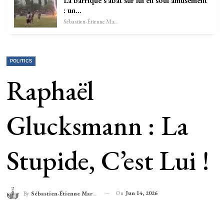
La barrique s’abat sur lui en soûl amusement
: un…
Sébastien-Étienne Marechal
POLITICS
Raphaël
Glucksmann : La
Stupide, C’est Lui !
On
Jun 14, 2026
By
Sébastien-Étienne Marechal