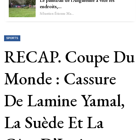
Le paintball de l’Anguienne a vidé les
endroits,…
Sébastien-Étienne Marechal
SPORTS
RECAP. Coupe Du
Monde : Cassure
De Lamine Yamal,
La Suède Et La