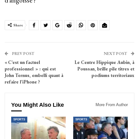
d’angoisse ?
Share
PREV POST
NEXT POST
« C’est un factuel
Le Centre Hippique Aubin, à
professionnel » : qui est
Poussan, brille pile titres et
John Ternus, embelli quant à
podiums territoriaux
refaire l’iPhone ?
You Might Also Like
More From Author
SPORTS
SPORTS