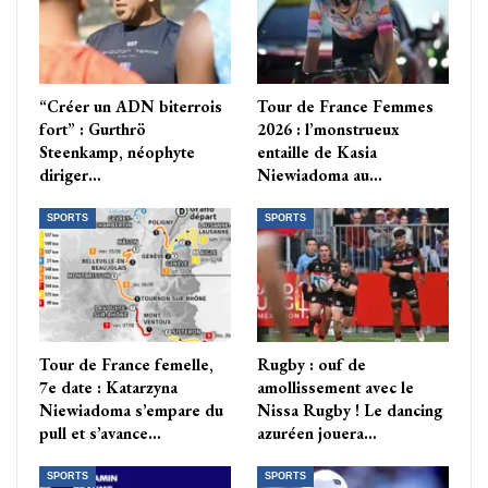
“Créer un ADN biterrois
Tour de France Femmes
fort” : Gurthrö
2026 : l’monstrueux
Steenkamp, néophyte
entaille de Kasia
diriger…
Niewiadoma au…
SPORTS
SPORTS
Tour de France femelle,
Rugby : ouf de
7e date : Katarzyna
amollissement avec le
Niewiadoma s’empare du
Nissa Rugby ! Le dancing
pull et s’avance…
azuréen jouera…
SPORTS
SPORTS