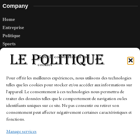
Company
Home
Entreprise
Politique
Sports
Tech
Gérer le consentement aux
Travail
cookies
Finance-Marches
Pour offrir les meilleures expériences, nous utilisons des technologies
telles que les cookies pour stocker et/ou accéder aux informations sur
Links
l'appareil. Le consentement à ces technologies nous permettra de
traiter des données telles que le comportement de navigation ou les
Contact
identifiants uniques sur ce site. Ne pas consentir ou retirer son
consentement peut affecter négativement certaines caractéristiques et
Sitemap
fonctions.
Manage services