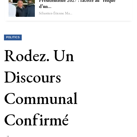
Présidentielle 2027 : facette au “risque”
d’un…
Sébastien-Étienne Marechal
POLITICS
Rodez. Un
Discours
Communal
Confirmé