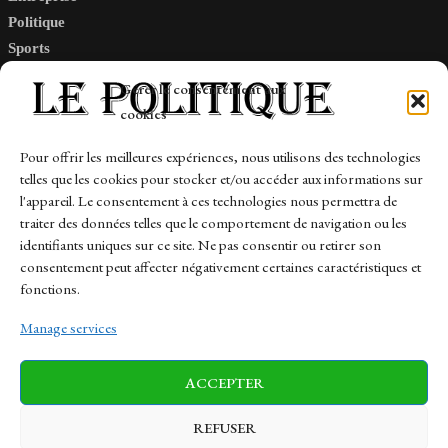
Politique
Sports
Tech
Gérer le consentement aux
Travail
cookies
Finance-Marches
Pour offrir les meilleures expériences, nous utilisons des technologies
telles que les cookies pour stocker et/ou accéder aux informations sur
Links
l'appareil. Le consentement à ces technologies nous permettra de
traiter des données telles que le comportement de navigation ou les
Contact
identifiants uniques sur ce site. Ne pas consentir ou retirer son
Sitemap
consentement peut affecter négativement certaines caractéristiques et
fonctions.
Manage services
News
Finance-Marches
Politics
ACCEPTER
Business
Tech
Health
Sports
Travel
REFUSER