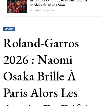
MERCATO. TFC : le ascétisme ailier
suédois de 18 ans Sion…
Sébastien-Étienne Marechal
SPORTS
Roland-Garros
2026 : Naomi
Osaka Brille À
Paris Alors Les