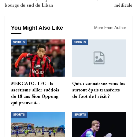
bourgs du sud du Liban
médicale
You Might Also Like
More From Author
SPORTS
SPORTS
MERCATO. TFC : le
Quiz : connaissez-vous les
ascétisme ailier suédois
surtout épais transferts
de 18 ans Sion Oppong
de foot de l’récit ?
qui preuve à…
SPORTS
SPORTS