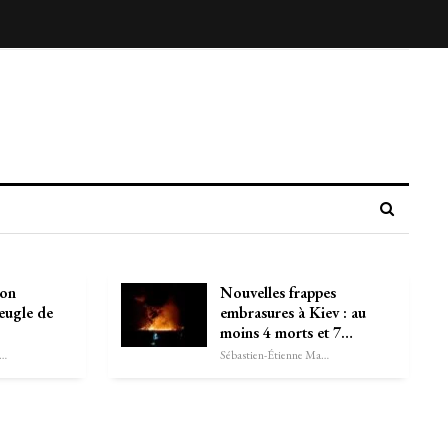
son
Nouvelles frappes
eugle de
embrasures à Kiev : au
moins 4 morts et 7…
astien-Étienne Marechal
Sébastien-Étienne Marechal