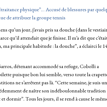
ltraitance physique”… Accusé de blessures par quel
e de attribuer la groupe tennis
s qu’un jour, j’avais pris sa douche (dans le vestiair
rce qu’il attendait que je finisse. Il m’a dit que c’était
, ma principale habitude : la douche”, a éclairci le 1
arros, détenant accommodé sa refuge, Cobolli a
oilette puisque bon lui semble, verso toute la crapett
itions ne s’arrêtent pas là. “Cette semaine, je suis u
écédemment de naître son indéboulonnable tradition
t et dormir”. Tous les jours, il se rend à cause le mêm