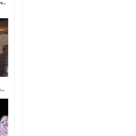
et…
ne…