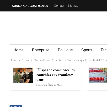
Contact
Sitemap
SUNDAY, AUGUST 9, 2026
Home
Entreprise
Politique
Sports
Tec
Home
Sports
Roland-Garros : “J’utilise la même douche que Rafael Nadal !” Les s
L’Espagne commence les
contrôles aux frontières
dans…
Sébastien-Étienne Marechal
SPORTS