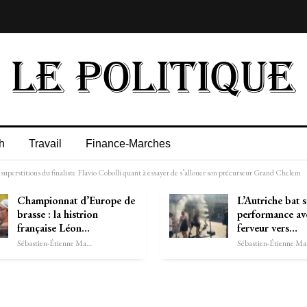
h
Travail
Finance-Marches
uperstitions du finaliste Flavio Cobolli quant à essayer de s’allouer son précurseur Grand Chelem
Championnat d’Europe de
L’Autriche bat 
brasse : la histrion
performance av
française Léon…
ferveur vers…
Sébastien-Étienne Marechal
Séb