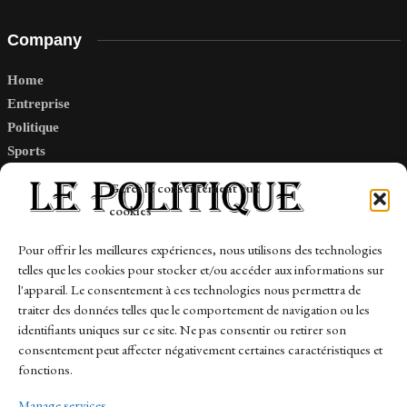
Company
Home
Entreprise
Politique
Sports
Tech
Gérer le consentement aux
Travail
cookies
Finance-Marches
Pour offrir les meilleures expériences, nous utilisons des technologies
telles que les cookies pour stocker et/ou accéder aux informations sur
Links
l'appareil. Le consentement à ces technologies nous permettra de
traiter des données telles que le comportement de navigation ou les
Contact
identifiants uniques sur ce site. Ne pas consentir ou retirer son
Sitemap
consentement peut affecter négativement certaines caractéristiques et
fonctions.
Manage services