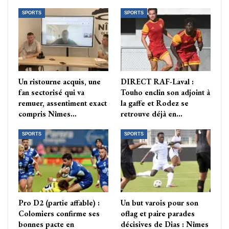
SPORTS
SPORTS
Un ristourne acquis, une
DIRECT RAF-Laval :
fan sectorisé qui va
Touho enclin son adjoint à
remuer, assentiment exact
la gaffe et Rodez se
compris Nîmes…
retrouve déjà en…
SPORTS
SPORTS
Pro D2 (partie affable) :
Un but varois pour son
Colomiers confirme ses
oflag et paire parades
bonnes pacte en
décisives de Dias : Nîmes