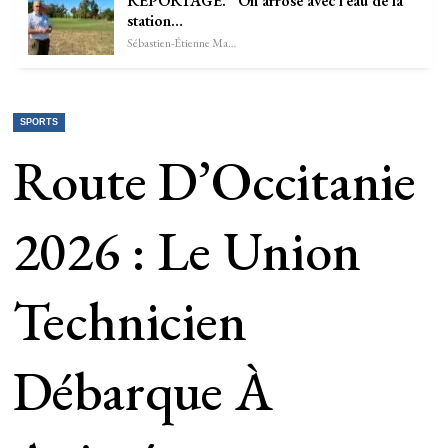
REPORTAGE. “On arrose avec l’eau de la
station…
Sébastien-Étienne Marechal
SPORTS
Route D’Occitanie
2026 : Le Union
Technicien
Débarque À