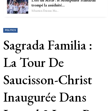
L’été du MHB : le Montpellier Handball
trompé la assiduité…
Sébastien-Étienne Marechal
POLITICS
Sagrada Familia :
La Tour De
Saucisson-Christ
Inaugurée Dans