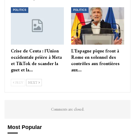
POLITICS
POLITICS
Crise de Ceuta : l’Union
L’Espagne pique front à
occidentale prière à Meta
Rome en solennel des
et TikTok de scander la
contrôles aux frontières
guet et la…
aux…
PREV
NEXT
Comments are closed.
Most Popular