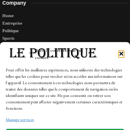
Company
Home
Entreprise
Politique
Sports
Tech
Gérer le consentement aux
Travail
cookies
Finance-Marches
Pour offrir les meilleures expériences, nous utilisons des technologies
telles que les cookies pour stocker et/ou accéder aux informations sur
Links
l'appareil. Le consentement à ces technologies nous permettra de
traiter des données telles que le comportement de navigation ou les
Contact
identifiants uniques sur ce site. Ne pas consentir ou retirer son
Sitemap
consentement peut affecter négativement certaines caractéristiques et
fonctions.
Manage services