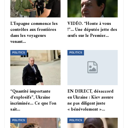
L’Espagne commence les
VIDÉO. “Honte à vous
contrôles aux frontières
!”… Une députée jette des
dans les voyageurs
œufs sur le Premier…
venant…
POLITICS
POLITICS
“Quantité importante
EN DIRECT, désaccord
d’explosifs”, Ukraine
en Ukraine : Kiev assure
incriminée… Ce que l’on
ne pas diligent juste
sait…
« bénévolement »…
POLITICS
POLITICS