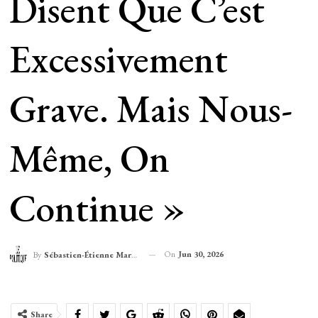
Disent Que C’est
Excessivement
Grave. Mais Nous-
Même, On
Continue »
On
Jun 30, 2026
By
Sébastien-Étienne Marechal
Share