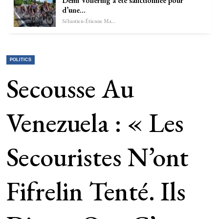
Demi Vollering a été sanctionnée pour
d’une…
Sébastien-Étienne Marechal
POLITICS
Secousse Au
Venezuela : « Les
Secouristes N’ont
Fifrelin Tenté. Ils