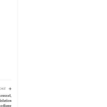
POST
Roussel,
islation
iodique