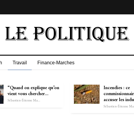
h
Travail
Finance-Marches
“Quand on explique qu’on
Incendies : ce
vient vous chercher…
commissionnair
accuser les indu
Sébastien-Étienne Marechal
Séb