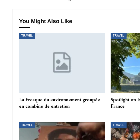
You Might Also Like
TRAVEL
TRAVEL
La Fresque du environnement groupée
Spotlight on 
en combine de entretien
France
TRAVEL
TRAVEL