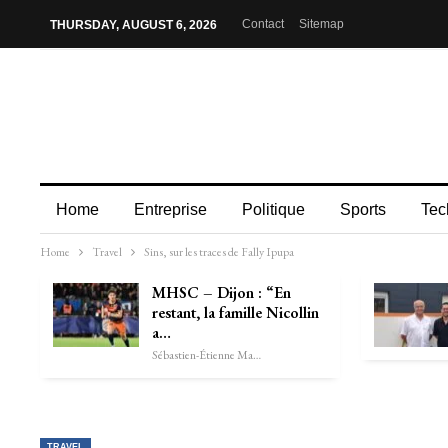
Contact
Sitemap
THURSDAY, AUGUST 6, 2026
Home
Entreprise
Politique
Sports
Tec
Home
Travel
Sins, sur les traces de Fally Ipupa
MHSC – Dijon : “En
restant, la famille Nicollin
a…
Sébastien-Étienne Marechal
TRAVEL