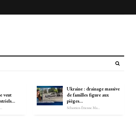
Ukraine : drainage massive
e veut
de familles figure aux
striels…
pièges…
astien-Étienne Marechal
Sébastien-Étienne Marechal