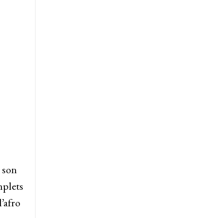
t son
mplets
’afro