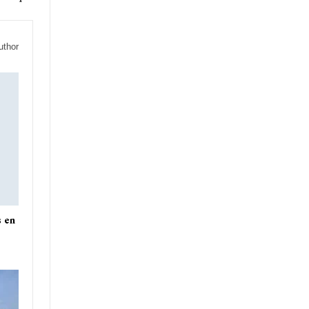
uthor
s en