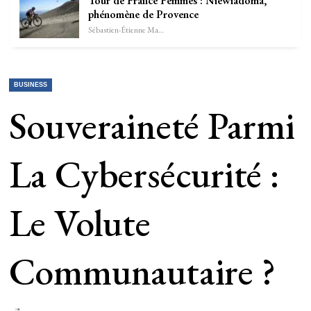
Tour de France Femmes : Niewiadoma,
phénomène de Provence
Sébastien-Étienne Marechal
BUSINESS
Souveraineté Parmi
La Cybersécurité :
Le Volute
Communautaire ?