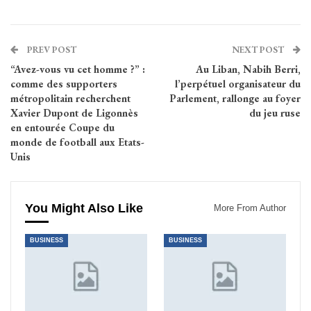
PREV POST
NEXT POST
“Avez-vous vu cet homme ?” :
Au Liban, Nabih Berri,
comme des supporters
l’perpétuel organisateur du
métropolitain recherchent
Parlement, rallonge au foyer
Xavier Dupont de Ligonnès
du jeu ruse
en entourée Coupe du
monde de football aux Etats-
Unis
You Might Also Like
More From Author
BUSINESS
BUSINESS