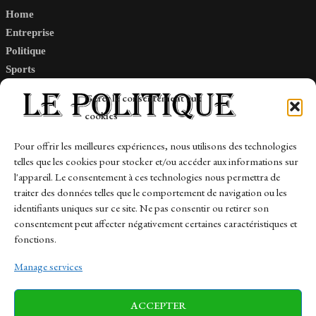
Home
Entreprise
Politique
Sports
Tech
Gérer le consentement aux
Travail
cookies
Finance-Marches
Pour offrir les meilleures expériences, nous utilisons des technologies
telles que les cookies pour stocker et/ou accéder aux informations sur
Links
l'appareil. Le consentement à ces technologies nous permettra de
traiter des données telles que le comportement de navigation ou les
Contact
identifiants uniques sur ce site. Ne pas consentir ou retirer son
consentement peut affecter négativement certaines caractéristiques et
Sitemap
fonctions.
Manage services
News
Finance-Marches
Politics
ACCEPTER