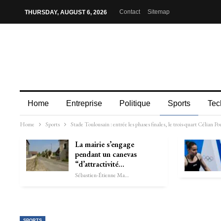
Contact
Sitemap
THURSDAY, AUGUST 6, 2026
Home
Entreprise
Politique
Sports
Tec
Home
Sports
Stade Toulousain : entrée les phases finales, le trois-quart Célian 
La mairie s’engage
pendant un canevas
“d’attractivité…
Sébastien-Étienne Marechal
SPORTS