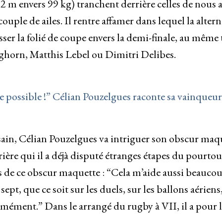
2 m envers 99 kg) tranchent derrière celles de nous ai
ouple de ailes. Il rentre affamer dans lequel la altern
asser la folié de coupe envers la demi-finale, au même 
horn, Matthis Lebel ou Dimitri Delibes.
te possible !” Célian Pouzelgues raconte sa vainqueur
ain, Célian Pouzelgues va intriguer son obscur maq
ière qui il a déjà disputé étranges étapes du pourtour
tifs de ce obscur maquette : “Cela m’aide aussi beauco
pt, que ce soit sur les duels, sur les ballons aériens
ormément.” Dans le arrangé du rugby à VII, il a pour l