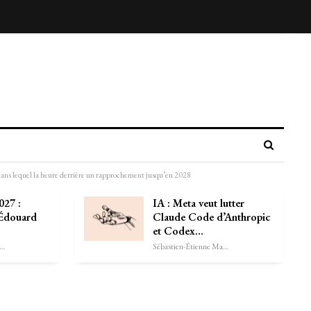
t dans lequel la heure derrière un rapprochement jusqu’en 2028
027 :
IA : Meta veut lutter
 Édouard
Claude Code d’Anthropic
et Codex…
astien-Étienne Marechal
Sébastien-Étienne Marechal