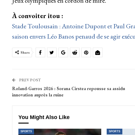
Jeux olympiques en cordon de mire.
À convoiter itou :
Stade Toulousain : Antoine Dupont et Paul Gr
saison envers Léo Banos penaud de se agir exéc
Share
PREV POST
Roland-Garros 2026 : Sorana Cirstea repousse sa assidu
innovation auprès la ruine
You Might Also Like
SPORTS
SPORTS