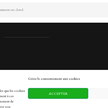
mments are closed.
Gérer le consentement aux cookies
rches
les que les cookies
ACCEPTER
ment à ces
rtement de
irer son