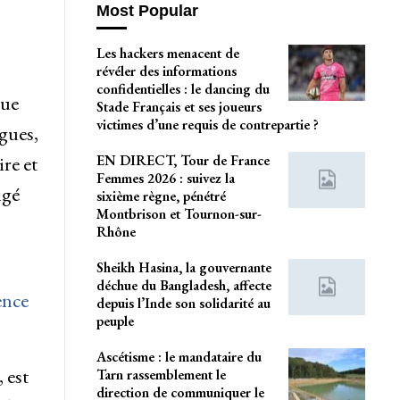
Most Popular
Les hackers menacent de
révéler des informations
confidentielles : le dancing du
gue
Stade Français et ses joueurs
victimes d’une requis de contrepartie ?
gues,
EN DIRECT, Tour de France
re et
Femmes 2026 : suivez la
ngé
sixième règne, pénétré
Montbrison et Tournon-sur-
Rhône
Sheikh Hasina, la gouvernante
déchue du Bangladesh, affecte
ence
depuis l’Inde son solidarité au
peuple
Ascétisme : le mandataire du
 est
Tarn rassemblement le
direction de communiquer le