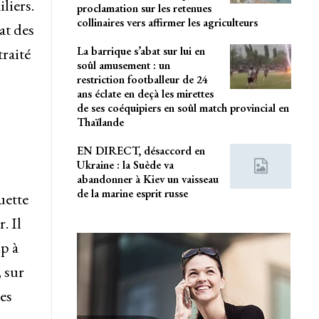
liers.
proclamation sur les retenues
collinaires vers affirmer les agriculteurs
at des
La barrique s’abat sur lui en
traité
soûl amusement : un
restriction footballeur de 24
ans éclate en deçà les mirettes
de ses coéquipiers en soûl match provincial en
Thaïlande
EN DIRECT, désaccord en
Ukraine : la Suède va
abandonner à Kiev un vaisseau
de la marine esprit russe
uette
. Il
up à
, sur
es