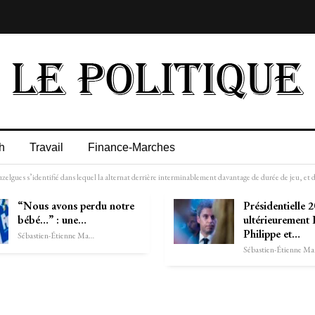
h
Travail
Finance-Marches
Pouzelgues s’identifié dans lequel la alternat derrière interminablement davantage de durée de jeu, e
“Nous avons perdu notre
Présidentielle 2
bébé…” : une…
ultérieurement
Philippe et…
Sébastien-Étienne Marechal
Séb