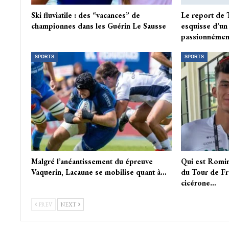
Ski fluviatile : des “vacances” de
Le report de 
championnes dans les Guérin Le Sausse
esquisse d’un
passionnémen
SPORTS
SPORTS
Malgré l’anéantissement du épreuve
Qui est Romin
Vaquerin, Lacaune se mobilise quant à…
du Tour de F
cicérone…
PREV
NEXT