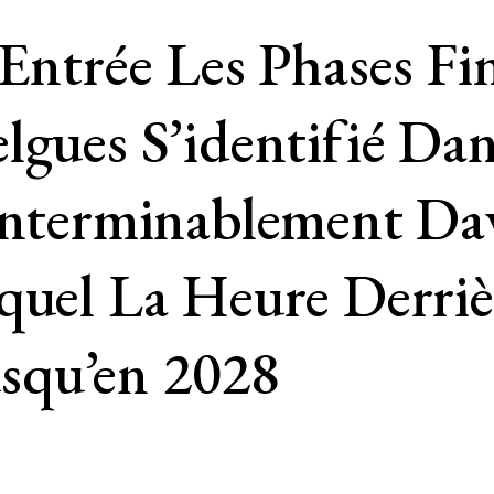
Entrée Les Phases Fin
lgues S’identifié Da
 Interminablement D
equel La Heure Derri
squ’en 2028