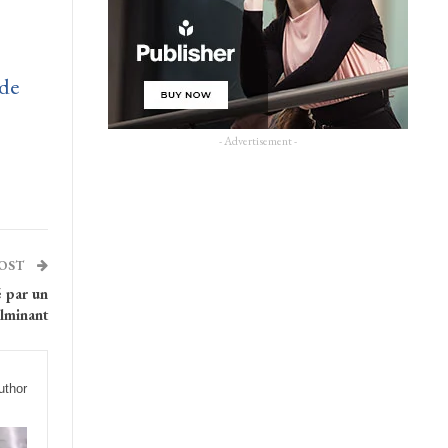
 de
- Advertisement -
POST
é par un
ulminant
uthor