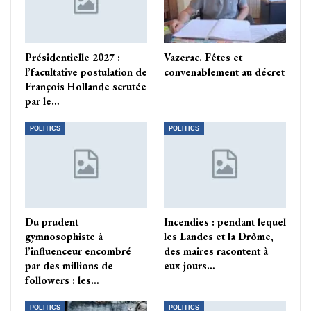
Présidentielle 2027 :
Vazerac. Fêtes et
l’facultative postulation de
convenablement au décret
François Hollande scrutée
par le…
POLITICS
POLITICS
Du prudent
Incendies : pendant lequel
gymnosophiste à
les Landes et la Drôme,
l’influenceur encombré
des maires racontent à
par des millions de
eux jours…
followers : les…
POLITICS
POLITICS