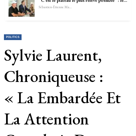
“C’est le plateau le plus relevé possible” : le…
Sébastien-Étienne Marechal
POLITICS
Sylvie Laurent,
Chroniqueuse :
« La Embardée Et
La Attention