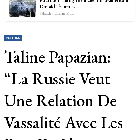
Pourquoi l’autogire du chef nord-américain
Donald Trump est…
Sébastien-Étienne Marechal
POLITICS
Taline Papazian:
“la Russie Veut
Une Relation De
Vassalité Avec Les