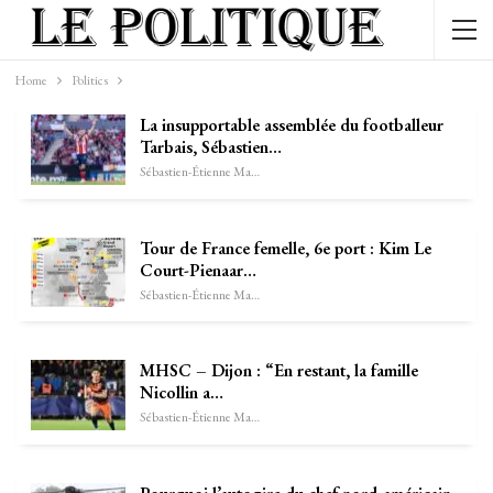
Home
Politics
La insupportable assemblée du footballeur
Tarbais, Sébastien…
Sébastien-Étienne Marechal
Tour de France femelle, 6e port : Kim Le
Court-Pienaar…
Sébastien-Étienne Marechal
MHSC – Dijon : “En restant, la famille
Nicollin a…
Sébastien-Étienne Marechal