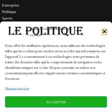
Entreprise
Politique
Sports
Tech
Gérer le consentement aux
Travail
cookies
Finance-Marches
Pour offrir les meilleures expériences, nous utilisons des technologies
telles que les cookies pour stocker et/ou accéder aux informations sur
Links
l'appareil. Le consentement à ces technologies nous permettra de
traiter des données telles que le comportement de navigation ou les
Contact
identifiants uniques sur ce site. Ne pas consentir ou retirer son
Sitemap
consentement peut affecter négativement certaines caractéristiques et
fonctions.
Manage services
News
Finance-Marches
Politics
ACCEPTER
Business
Tech
Health
Sports
Travel