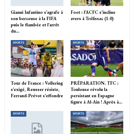
Gianni Infantino s’agrafe à
Foot : l’ACFC s’incline
son berceuse à la FIFA
avers à Trélissac (1-0)
puis le flambée et l’arrêt
du…
SPORTS
SPORTS
Tour de France : Vollering
PRÉPARATION. TFC :
s’exigé, Reusser résiste,
Toulouse révolu la
Ferrand-Prévot s’effondre
persistant en Espagne
figure à Al-Ain ! Après à…
SPORTS
SPORTS