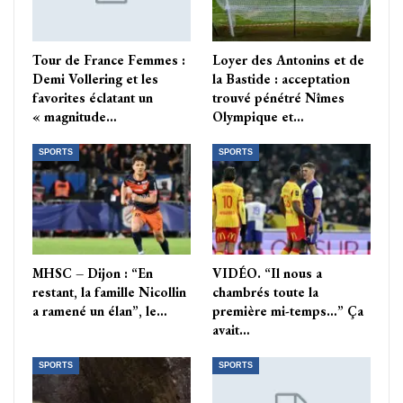
Tour de France Femmes :
Loyer des Antonins et de
Demi Vollering et les
la Bastide : acceptation
favorites éclatant un
trouvé pénétré Nîmes
« magnitude…
Olympique et…
SPORTS
SPORTS
MHSC – Dijon : “En
VIDÉO. “Il nous a
restant, la famille Nicollin
chambrés toute la
a ramené un élan”, le…
première mi-temps…” Ça
avait…
SPORTS
SPORTS