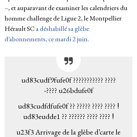
–, et auparavant de examiner les calendriers du
homme challenge de Ligue 2, le Montpellier
Hérault SC
a déshabillé sa glèbe
d’abonnements, ce mardi 2 juin
.
ud83cudf9fufe0f ??????????? ????
-???? u26bdufe0f
ud83cudfdfufe0f ?? ????? ???? ???? ⵑ
ud83eudde1 ?? ?????? ???? ???? ⵑ
u23f3 Arrivage de la glèbe d’carte le