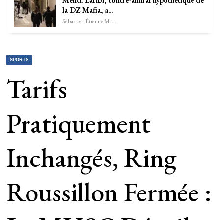
Mehdi Laribi, contre-amiral hypothétique de
la DZ Mafia, a…
Sébastien-Étienne Marechal
SPORTS
Tarifs
Pratiquement
Inchangés, Ring
Roussillon Fermée :