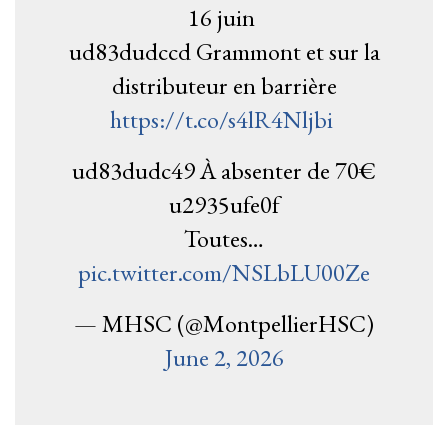
16 juin
ud83dudccd Grammont et sur la
distributeur en barrière
https://t.co/s4lR4Nljbi
ud83dudc49 À absenter de 70€
u2935ufe0f
Toutes…
pic.twitter.com/NSLbLU00Ze
— MHSC (@MontpellierHSC)
June 2, 2026