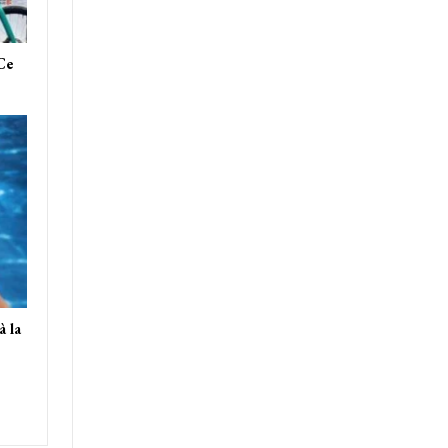
 Ce
 la