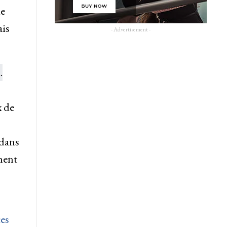
de
ais
- Advertisement -
x de
 dans
ment
ces