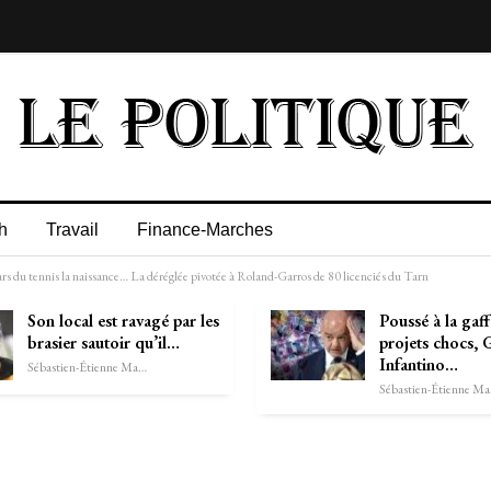
h
Travail
Finance-Marches
ars du tennis la naissance… La déréglée pivotée à Roland-Garros de 80 licenciés du Tarn
Son local est ravagé par les
Poussé à la gaff
brasier sautoir qu’il…
projets chocs, 
Infantino…
Sébastien-Étienne Marechal
Séb