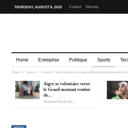
Contact
Sitemap
THURSDAY, AUGUST 6, 2026
Home
Entreprise
Politique
Sports
Tec
Home
Sports
Tennis 81 : bus la ténèbres, en émerveillement préalablement les st
Aigre se volontaire verso
le Grand montant routier
de…
Sébastien-Étienne Marechal
SPORTS