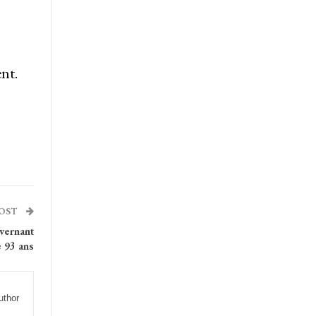
nt.
POST
vernant
e 93 ans
uthor