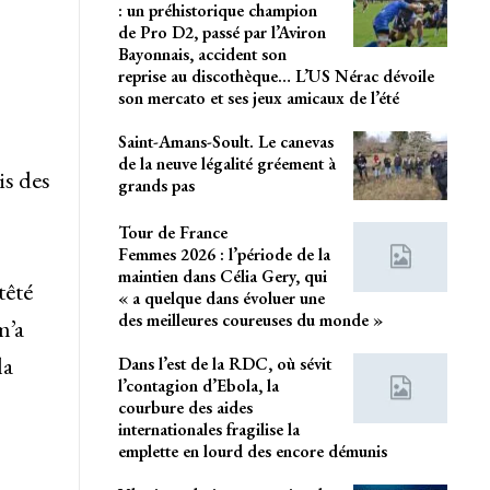
: un préhistorique champion
de Pro D2, passé par l’Aviron
Bayonnais, accident son
reprise au discothèque… L’US Nérac dévoile
son mercato et ses jeux amicaux de l’été
Saint-Amans-Soult. Le canevas
de la neuve légalité gréement à
is des
grands pas
Tour de France
Femmes 2026 : l’période de la
maintien dans Célia Gery, qui
têté
« a quelque dans évoluer une
des meilleures coureuses du monde »
m’a
la
Dans l’est de la RDC, où sévit
l’contagion d’Ebola, la
courbure des aides
internationales fragilise la
emplette en lourd des encore démunis