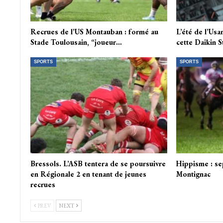
Recrues de l’US Montauban : formé au
L’été de l’Us
Stade Toulousain, “joueur…
cette Daikin 
SPORTS
SPORTS
Bressols. L’ASB tentera de se poursuivre
Hippisme : se
en Régionale 2 en tenant de jeunes
Montignac
recrues
PREV
NEXT