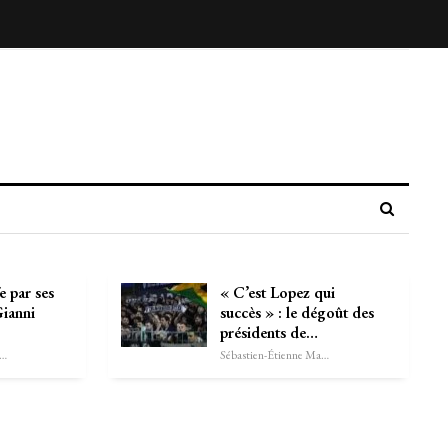
e par ses
« C’est Lopez qui
Gianni
succès » : le dégoût des
présidents de…
astien-Étienne Marechal
Sébastien-Étienne Marechal