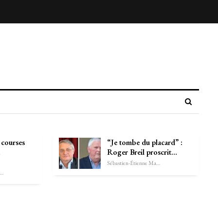
 courses
“Je tombe du placard” :
Roger Breil proscrit…
Sébastien-Étienne Marechal
astien-Étienne Marechal