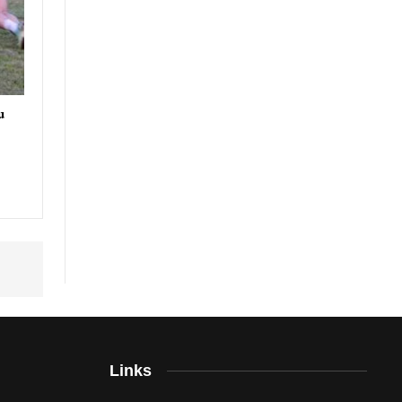
u
Links