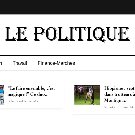
h
Travail
Finance-Marches
“Le faire ensemble, c’est
Hippisme : sept
magique !” Ce duo…
dans trotteurs à
Montignac
Sébastien-Étienne Marechal
Séb