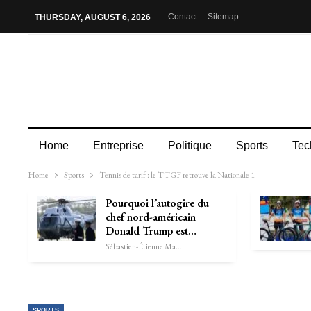
Contact
Sitemap
THURSDAY, AUGUST 6, 2026
Home
Entreprise
Politique
Sports
Tec
Home
Sports
Tennis de tarif : le TTGF retrouve la Nationale 1
Pourquoi l’autogire du
chef nord-américain
Donald Trump est…
Sébastien-Étienne Marechal
SPORTS