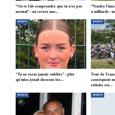
“On te fait comprendre que tu n’es pas
“Vendre l’âme
normal” : né revers une…
4 milliards : 
SPORTS
SPORTS
“Tu ne seras jamais oubliée” : plus
Tour de Fran
qu’miss jouait dessous les…
conséquent un
relâche est…
SPORTS
SPORTS