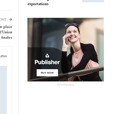
exportations
POST
ur place
 l’Union
 finales
uthor
- Advertisement -