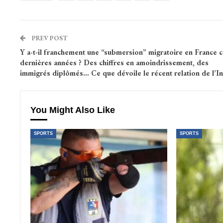
PREV POST
Y a-t-il franchement une “submersion” migratoire en France c
dernières années ? Des chiffres en amoindrissement, des
immigrés diplômés… Ce que dévoile le récent relation de l’I
You Might Also Like
SPORTS
SPORTS