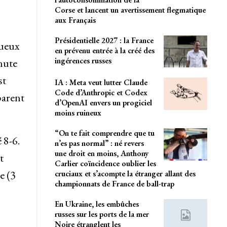
Corse et lancent un avertissement flegmatique
aux Français
Présidentielle 2027 : la France
tueux
en prévenu entrée à la créé des
ingérences russes
nute
st
IA : Meta veut lutter Claude
Code d’Anthropic et Codex
parent
d’OpenAI envers un progiciel
moins ruineux
“On te fait comprendre que tu
 8-6.
n’es pas normal” : né revers
une droit en moins, Anthony
t
Carlier coïncidence oublier les
e (3
cruciaux et s’acompte la étranger allant des
championnats de France de ball-trap
En Ukraine, les embûches
russes sur les ports de la mer
Noire étranglent les