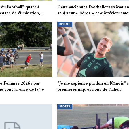
 du football” quant à
Deux anciennes footballeuses iranie
menacé de élimination,…
se disent « fières » et « intérieurem
SPORTS
ce Femmes 2026 : par
”Je me sapience pardon un Nîmois” : 
e concurrence de la 7e
premières impressions de l’ailier…
SPORTS