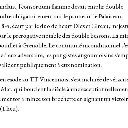
mandant, l’consortium flamme devait emplir double
ndre obligatoirement sur le panneau de Palaiseau.
8-4, écart par le duo de heurt Diez et Gireau, majes
par le prérogative notable des double bessons. La mi
uillet à Grenoble. Le continuité inconditionnel s’e
 de à eux adversaire, les pongistes angoumoisins s’em
 valident publiquement à eux nomination.
 exode au TT Vincennois, s’est inclinée de véracité
dat, qui bouclent la siècle à une exceptionnellemen
le mentor a mince son brochette en signant un victoir
1 lieu).