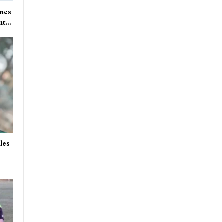
nnes
ent…
les