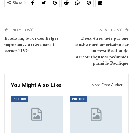
Share
PREV POST
NEXT POST
Baudouin, le roi des Belges
Deux êtres tués par une
importance à très quant à
touché nord-américaine sur
cerner l’IVG
un mystification de
narcotrafiquants présumés
parmi le Pacifique
You Might Also Like
More From Author
POLITICS
POLITICS