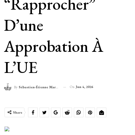
“rapprocher”
D’une
Approbation À
L’UE
On
Jun 4, 2026
By
Sébastien-Étienne Marechal
Share