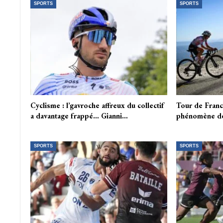
SPORTS
SPORTS
Cyclisme : l’gavroche affreux du collectif
Tour de Fran
a davantage frappé… Gianni…
phénomène d
SPORTS
SPORTS