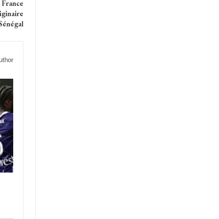
e France
iginaire
Sénégal
uthor