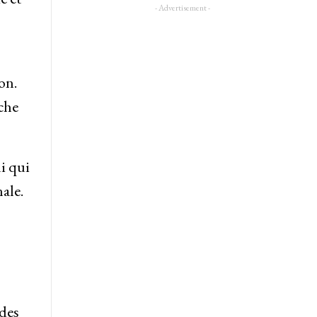
- Advertisement -
on.
nche
i qui
ale.
des