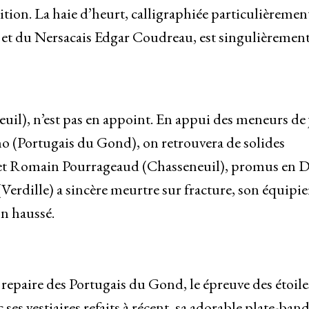
ition. La haie d’heurt, calligraphiée particulièremen
, et du Nersacais Edgar Coudreau, est singulièremen
uil), n’est pas en appoint. En appui des meneurs de 
 (Portugais du Gond), on retrouvera de solides
et Romain Pourrageaud (Chasseneuil), promus en 
erdille) a sincère meurtre sur fracture, son équipie
n haussé.
repaire des Portugais du Gond, le épreuve des étoile
es vestiaires refaits à récent, sa adorable plate-band