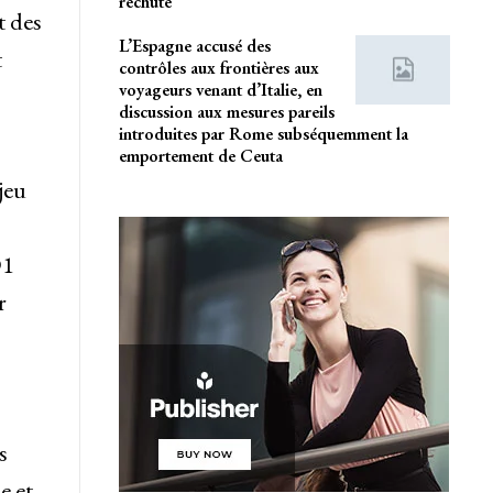
rechute
t des
L’Espagne accusé des
t
contrôles aux frontières aux
voyageurs venant d’Italie, en
discussion aux mesures pareils
introduites par Rome subséquemment la
emportement de Ceuta
jeu
D1
r
s
e et