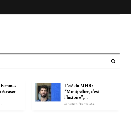
e Femmes
L’été du MHB :
li écraser
“Montpellier, c’est
l’histoire”,…
astien-Étienne Marechal
Sébastien-Étienne Marechal