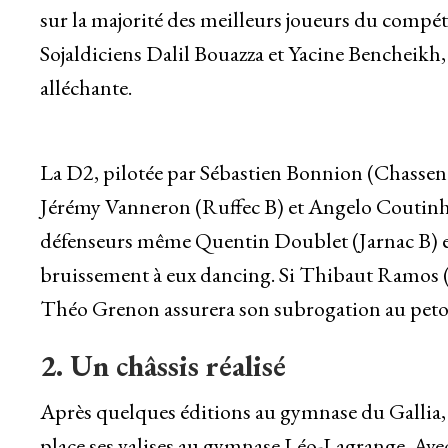
sur la majorité des meilleurs joueurs du compét
Sojaldiciens Dalil Bouazza et Yacine Bencheikh
alléchante.
La D2, pilotée par Sébastien Bonnion (Chassene
Jérémy Vanneron (Ruffec B) et Angelo Coutinho
défenseurs même Quentin Doublet (Jarnac B) 
bruissement à eux dancing. Si Thibaut Ramos (V
Théo Grenon assurera son subrogation au peto
2. Un châssis réalisé
Après quelques éditions au gymnase du Gallia, 
place ses valises au gymnase Léo-Lagrange. Avec s