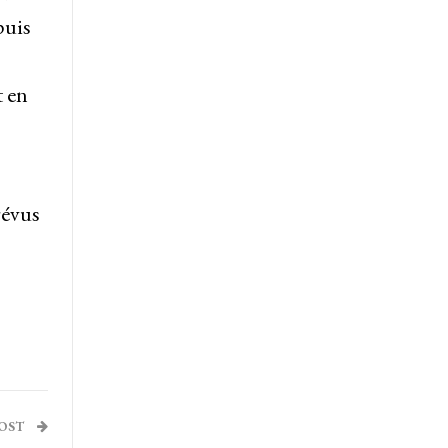
puis
t en
révus
POST