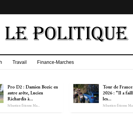
h
Travail
Finance-Marches
Pro D2 : Damien Bozic en
Tour de Franc
autre arête, Lucien
2026 : “Il a fail
Richardis à…
les…
Sébastien-Étienne Marechal
Séb