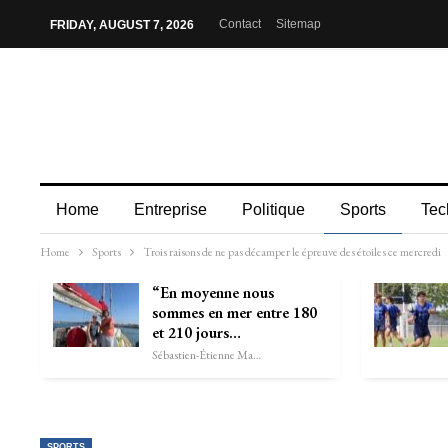
Contact
Sitemap
FRIDAY, AUGUST 7, 2026
Home
Entreprise
Politique
Sports
Tec
Home
Sports
Trois raisons de ne pas décamper le épreuve des étoiles ce mercredi
“En moyenne nous
sommes en mer entre 180
et 210 jours…
Sébastien-Étienne Marechal
SPORTS